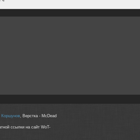
r" Коршунов
, Верстка - McDead
атной ссылки на сайт WoT-