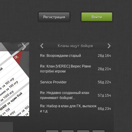
Регистрация
Войти
Кланы ищут бойцов
Re: Возрождаем старый
28д 16ч
MatroseFuc
Re: Клан [VEREC] Верес Рівне
Morinit_Ma
28д 21ч
потрібні игроки
Sackville
700s000 =
Service Provider
56д 22ч
Sackville
Re: Недавно созданный клан
Rushcore 
57д 15ч
принимает бойцов!...
операциям
Re: Набор в клан для ГК, вылазок
Rushcore 
68д 23ч
и т.д
операциям