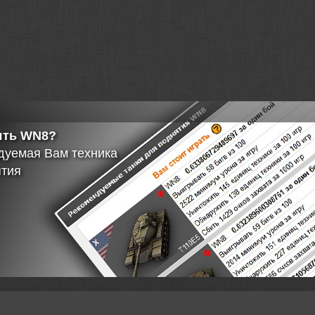
здел
ить свое видео?