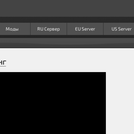
Моды
RU Сервер
EU Server
US Server
нг