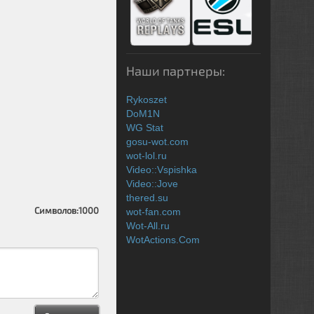
Наши партнеры:
Rykoszet
DoM1N
WG Stat
gosu-wot.com
wot-lol.ru
Video::Vspishka
Video::Jove
thered.su
Символов:
1000
wot-fan.com
Wot-All.ru
WotActions.Com