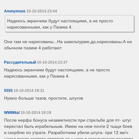
Anonymous
10-10-2014 23:44
Надеюсь экранчики будут настоящими, а не просто
нарисованными, как у Пазика 4.
Они там не нарисованы...На шамльтурме,да,нарисованы.А на
обычном пазике 4 работают
Рассудительный
10-10-2014 23:37
Надеюсь экранчики будут настоящими, а не просто
нарисованными, как у Пазика 4.
5555
10-10-2014 19:31
Нужно больше тазов, простите, штугов
WWWital
10-10-2014 19:19
После нерфа бонуса незаметности при стрельбе для пт- штуг
перестал быть играбельным. Имею на нем почти 2 тыщи боев
и скорблю по утрате. Разработчики убили штуга- при 12 км/ч
назад после засвета спрятаться у него в сегодняшних реалиях