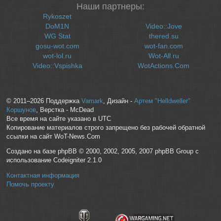
Наши партнеры:
Rykoszet
DoM1N
Video::Jove
WG Stat
thered.su
gosu-wot.com
wot-fan.com
wot-lol.ru
Wot-All.ru
Video::Vspishka
WotActions.Com
© 2011–2026 Поддержка
Vamark
, Дизайн -
Артем "Helldweller"
Коршунов
, Верстка - McDead
Все время на сайте указано в UTC
Копирование материалов строго запрещено без рабочей обратной
ссылки на сайт WoT-News.Com
Создано на базе phpBB © 2000, 2002, 2005, 2007 phpBB Group с
использование Codeigniter 2.1.0
Контактная информация
Помочь проекту