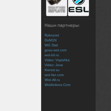
Наши партнеры:
Rykoszet
DoM1N
WG Stat
gosu-wot.com
wot-lol.ru
Video::Vspishka
Video::Jove
thered.su
wot-fan.com
Wot-All.ru
WotActions.Com