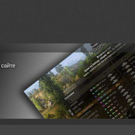
Grenoli => Вопросы
разработчикам
 сайте
Grenoli => Вопросы
разработчикам
Grenoli => Свобода,
братство
Grenoli => Свобода,
братство
Grenoli => Где и как
реплеями?