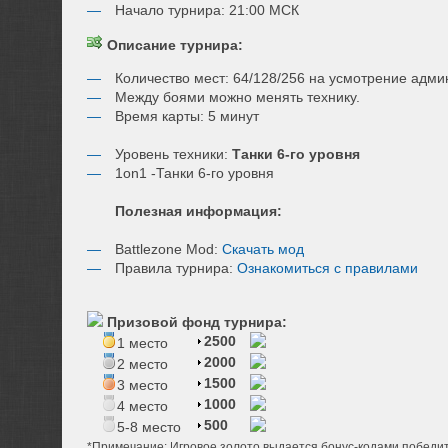
Начало турнира: 21:00 МСК
Описание турнира:
Количество мест: 64/128/256 на усмотрение адми
Между боями можно менять технику.
Время карты: 5 минут
Уровень техники:
Танки 6-го уровня
1on1 -Танки 6-го уровня
Полезная информация:
Battlezone Mod:
Скачать мод
Правила турнира:
Ознакомиться с правилами
Призовой фонд турнира:
2500
1 место
2000
2 место
1500
3 место
1000
4 место
500
5-8 место
*Примечание: Игровое золото выдается бонус-кодами победи