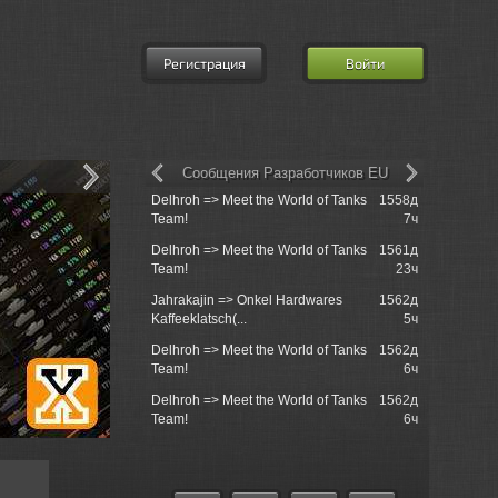
Регистрация
Войти
Сообщения Разработчиков EU
1565д
Delhroh => Meet the World of Tanks
1558д
churchill50
17ч
Team!
7ч
tank just s..
1565д
Delhroh => Meet the World of Tanks
1561д
churchill5
20ч
Team!
23ч
when ?
 равенство,
1566д
Jahrakajin => Onkel Hardwares
1562д
churchill50
5ч
Kaffeeklatsch(...
5ч
tank just s..
 равенство,
1566д
Delhroh => Meet the World of Tanks
1562д
churchill5
19ч
Team!
6ч
unnormally 
 найти папку с
1567д
Delhroh => Meet the World of Tanks
1562д
Einzelgan
0ч
Team!
6ч