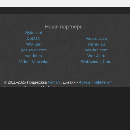
Наши партнеры:
Rykoszet
DoM1N
Video::Jove
WG Stat
thered.su
gosu-wot.com
wot-fan.com
wot-lol.ru
Wot-All.ru
Video::Vspishka
WotActions.Com
© 2011–2026 Поддержка
Vamark
, Дизайн -
Артем "Helldweller"
Коршунов
, Верстка - McDead
Все время на сайте указано в UTC
Копирование материалов строго запрещено без рабочей обратной
ссылки на сайт WoT-News.Com
Создано на базе phpBB © 2000, 2002, 2005, 2007 phpBB Group с
использование Codeigniter 2.1.0
Контактная информация