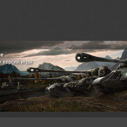
MatroseFuchs => [AL
ие
 версий игры
Morinit_Mate => Мо
Sackville
700s000 => Морские
Sackville
Rushcore => Вопрос
операциям.
Rushcore => Вопрос
операциям.