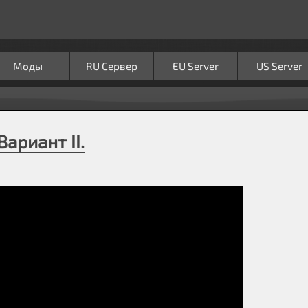
Моды
RU Сервер
EU Server
US Server
ариант II.