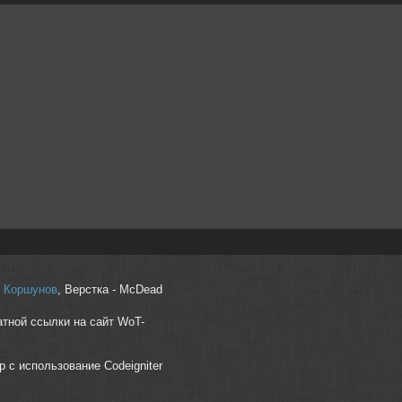
r" Коршунов
, Верстка - McDead
атной ссылки на сайт WoT-
p с использование Codeigniter