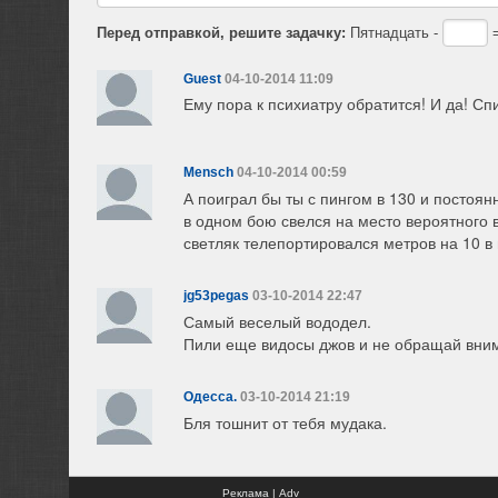
Перед отправкой, решите задачку:
Пятнадцать -
=
Guest
04-10-2014 11:09
Ему пора к психиатру обратится! И да! Сп
Mensch
04-10-2014 00:59
А поиграл бы ты с пингом в 130 и постоян
в одном бою свелся на место вероятного в
светляк телепортировался метров на 10 в 
jg53pegas
03-10-2014 22:47
Самый веселый вододел.
Пили еще видосы джов и не обращай вним
Одесса.
03-10-2014 21:19
Бля тошнит от тебя мудака.
Реклама | Adv