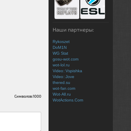
Наши партнеры:
Rykoszet
DoM1N
WG Stat
gosu-wot.com
wot-lol.ru
Video::Vspishka
Video::Jove
thered.su
wot-fan.com
Wot-All.ru
Символов:
1000
WotActions.Com