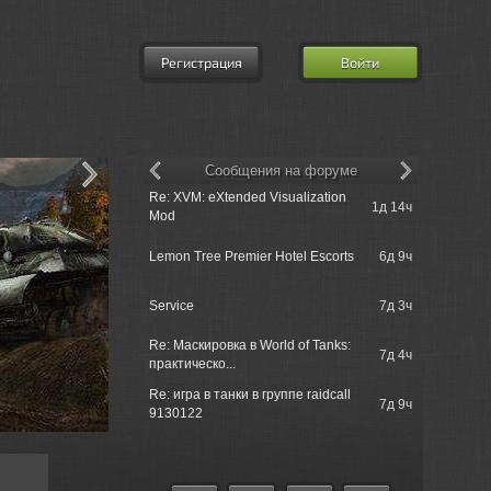
Регистрация
Войти
Сообщения на форуме
1395д
Re: XVM: eXtended Visualization
Delhroh =>
L] ModStation
1д 14ч
2ч
Mod
Team!
рские легенды.
1396д
Delhroh =>
Lemon Tree Premier Hotel Escorts
6д 9ч
3ч
Team!
 легенды.
1396д
Jahrakajin
Service
7д 3ч
3ч
Kaffeeklatsc
 по
1396д
Re: Маскировка в World of Tanks:
Delhroh =>
7д 4ч
5ч
практическо...
Team!
 по
1396д
Re: игра в танки в группе raidcall
Delhroh =>
7д 9ч
5ч
9130122
Team!