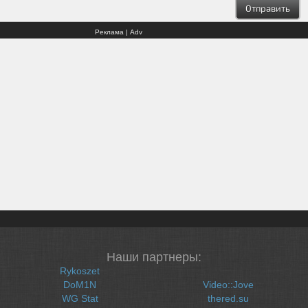
Реклама | Adv
Наши партнеры:
Rykoszet
DoM1N
Video::Jove
WG Stat
thered.su