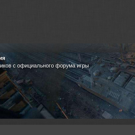
ерной статистики
ный доступ к данным
ельное обновление
а использования