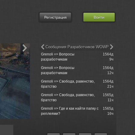
Регистрация
Войти
Сообщения Разработчиков WOWP
Grenoli => Вопросы
1564д
MatroseFuc
разработчикам
9ч
Grenoli => Вопросы
1564д
Morinit_Ma
разработчикам
12ч
Sackville
Grenoli => Свобода, равенство,
1564д
700s000 =
братство
21ч
Sackville
Grenoli => Свобода, равенство,
1565д
Rushcore 
братство
11ч
операциям
Grenoli => Где и как найти папку с
1565д
Rushcore 
реплеями?
16ч
операциям