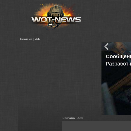
Реклама | Adv
API Серв
- Постоян
- Еженед
- Простот
Реклама | Adv