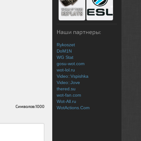
Наши партнеры:
Rykoszet
DoM1N
WG Stat
gosu-wot.com
wot-lol.ru
Video::Vspishka
Video::Jove
thered.su
wot-fan.com
Wot-All.ru
Символов:
1000
WotActions.Com