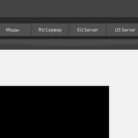
Моды
RU Сервер
EU Server
US Server