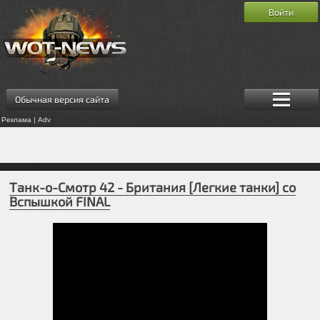
Войти
Обычная версия сайта
Реклама | Adv
Танк-о-Смотр 42 - Британия [Легкие танки] со
Вспышкой FINAL