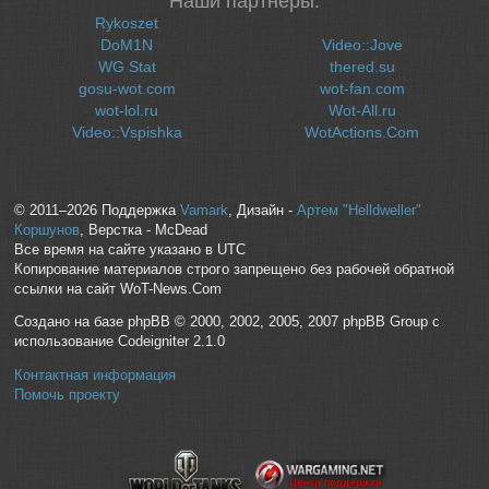
Наши партнеры:
Rykoszet
DoM1N
Video::Jove
WG Stat
thered.su
gosu-wot.com
wot-fan.com
wot-lol.ru
Wot-All.ru
Video::Vspishka
WotActions.Com
© 2011–2026 Поддержка
Vamark
, Дизайн -
Артем "Helldweller"
Коршунов
, Верстка - McDead
Все время на сайте указано в UTC
Копирование материалов строго запрещено без рабочей обратной
ссылки на сайт WoT-News.Com
Создано на базе phpBB © 2000, 2002, 2005, 2007 phpBB Group с
использование Codeigniter 2.1.0
Контактная информация
Помочь проекту