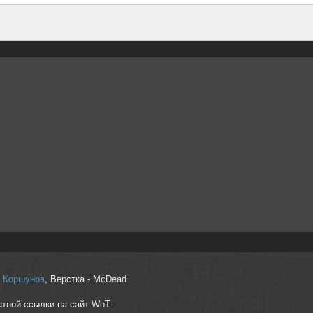
r" Коршунов
, Верстка - McDead
атной ссылки на сайт WoT-