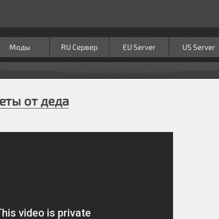
Моды
RU Сервер
EU Server
US Server
еты от деда