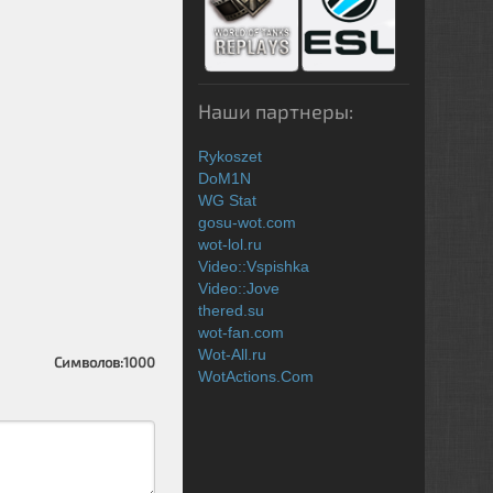
Наши партнеры:
Rykoszet
DoM1N
WG Stat
gosu-wot.com
wot-lol.ru
Video::Vspishka
Video::Jove
thered.su
wot-fan.com
Wot-All.ru
Символов:
1000
WotActions.Com