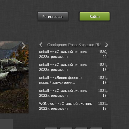
Регистрация
Войти
Сообщения Разработчиков RU
unball => «Стальной охотник
1530д
Grenoli =>
2022»: регламент
22ч
разработч
unball => «Стальной охотник
1531д
Grenoli =>
2022»: регламент
18ч
разработч
unball => «Линия фронта»:
1531д
Grenoli =>
первый запуск режи...
18ч
братство
unball => «Стальной охотник
1531д
Grenoli =>
2022»: регламент
18ч
братство
WGNews => «Стальной охотник
1531д
Grenoli => 
2022»: регламент
18ч
реплеями