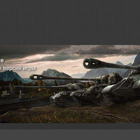
ие
 версий игры