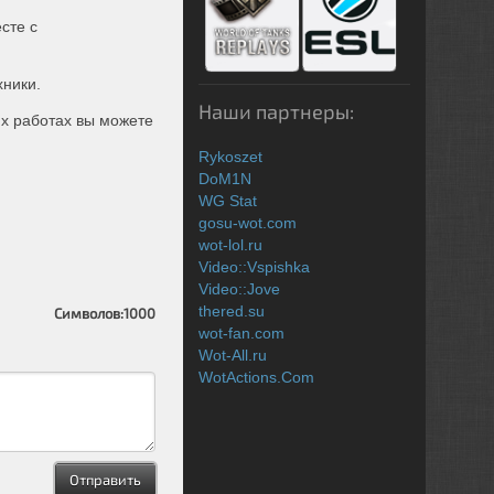
сте с
хники.
Наши партнеры:
х работах вы можете
Rykoszet
DoM1N
WG Stat
gosu-wot.com
wot-lol.ru
Video::Vspishka
Video::Jove
thered.su
Символов:
1000
wot-fan.com
Wot-All.ru
WotActions.Com