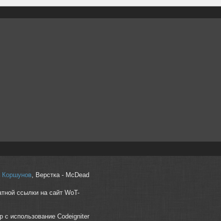
r" Коршунов
, Верстка - McDead
атной ссылки на сайт WoT-
p с использование Codeigniter