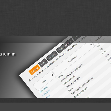
татистики кланов
а списка клана
а статистики бойцов клана
а информации о наградах
и информации с "Глобальной Карты"
ение данных в MySQL
в автономном режими