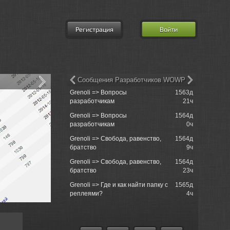
Регистрация
Войти
Сообщения Разработчиков WOWP
Grenoli => Вопросы
1563д
Re: XVM: e
разработчикам
21ч
Mod
Grenoli => Вопросы
1564д
Lemon Tree
разработчикам
0ч
Grenoli => Свобода, равенство,
1564д
Service
братство
9ч
Grenoli => Свобода, равенство,
1564д
Re: Маскир
братство
23ч
практическ
Grenoli => Где и как найти папку с
1565д
Re: игра в 
реплеями?
4ч
9130122