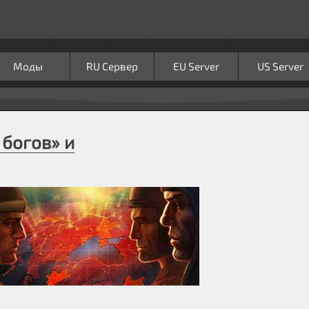
Моды
RU Сервер
EU Server
US Server
богов» и