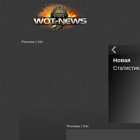
Реклама | Adv
Модуль с
- Загрузк
- Загрузк
- Загрузк
- Загрузк
- Сохран
- Работа 
Реклама | Adv