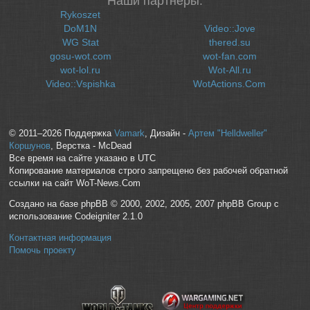
Наши партнеры:
Rykoszet
DoM1N
Video::Jove
WG Stat
thered.su
gosu-wot.com
wot-fan.com
wot-lol.ru
Wot-All.ru
Video::Vspishka
WotActions.Com
© 2011–2026 Поддержка
Vamark
, Дизайн -
Артем "Helldweller"
Коршунов
, Верстка - McDead
Все время на сайте указано в UTC
Копирование материалов строго запрещено без рабочей обратной
ссылки на сайт WoT-News.Com
Создано на базе phpBB © 2000, 2002, 2005, 2007 phpBB Group с
использование Codeigniter 2.1.0
Контактная информация
Помочь проекту