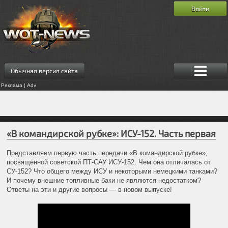
Войти
Обычная версия сайта
Реклама | Adv
«В командирской рубке»: ИСУ-152. Часть первая
Представляем первую часть передачи «В командирской рубке»,
посвящённой советской ПТ-САУ ИСУ-152. Чем она отличалась от
СУ-152? Что общего между ИСУ и некоторыми немецкими танками?
И почему внешние топливные баки не являются недостатком?
Ответы на эти и другие вопросы — в новом выпуске!