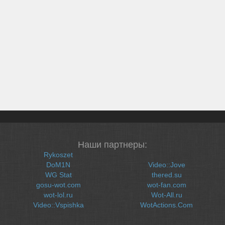
Наши партнеры:
Rykoszet
DoM1N
Video::Jove
WG Stat
thered.su
gosu-wot.com
wot-fan.com
wot-lol.ru
Wot-All.ru
Video::Vspishka
WotActions.Com