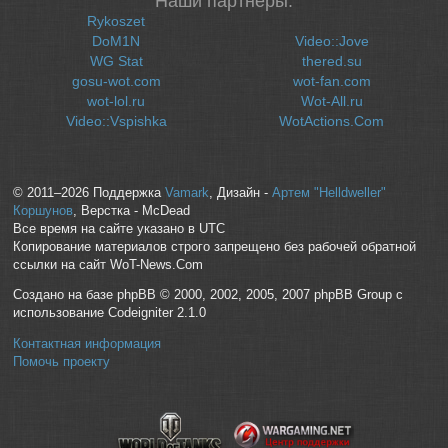
Наши партнеры:
Rykoszet
DoM1N
Video::Jove
WG Stat
thered.su
gosu-wot.com
wot-fan.com
wot-lol.ru
Wot-All.ru
Video::Vspishka
WotActions.Com
© 2011–2026 Поддержка
Vamark
, Дизайн -
Артем "Helldweller"
Коршунов
, Верстка - McDead
Все время на сайте указано в UTC
Копирование материалов строго запрещено без рабочей обратной
ссылки на сайт WoT-News.Com
Создано на базе phpBB © 2000, 2002, 2005, 2007 phpBB Group с
использование Codeigniter 2.1.0
Контактная информация
Помочь проекту