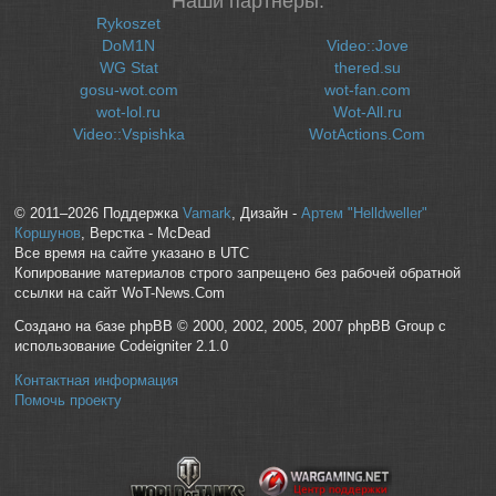
Наши партнеры:
Rykoszet
DoM1N
Video::Jove
WG Stat
thered.su
gosu-wot.com
wot-fan.com
wot-lol.ru
Wot-All.ru
Video::Vspishka
WotActions.Com
© 2011–2026 Поддержка
Vamark
, Дизайн -
Артем "Helldweller"
Коршунов
, Верстка - McDead
Все время на сайте указано в UTC
Копирование материалов строго запрещено без рабочей обратной
ссылки на сайт WoT-News.Com
Создано на базе phpBB © 2000, 2002, 2005, 2007 phpBB Group с
использование Codeigniter 2.1.0
Контактная информация
Помочь проекту