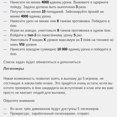
Нанесите не менее
4000
единиц урона. Выживите и одержите
победу. Задача должна быть выполнена
3
раза.
Получите не менее
10
попаданий. Заблокируйте бронёй не
менее
4000
единиц урона.
Нанесите урон не менее чем
8
танкам противника. Победите в
бою.
Играя во взводе, уничтожьте
8
танков противника в одном бою.
Войдите в
топ-3
по нанесённому урону
5
раз.
Уничтожьте
7
машин
X
уровня максимум за
7
боёв на технике не
ниже
VIII
уровня.
Нанесите взводом суммарно
10 000
единиц урона и победите в
бою.
Список задач будет обновляться и дополняться.
Легионеры
Новая возможность позволит взять в вылазку до 5 игроков, не
состоящих в каком-либо клане. Это придётся очень кстати, если вы
хотите проверить в бою кандидата на вступление в клан или же вам
просто не хватает людей для вылазки.
Обратите внимание:
Во всех трёх дивизионов будут доступны 5 легионеров.
Промресурс, заработанный легионерами, сгорает.