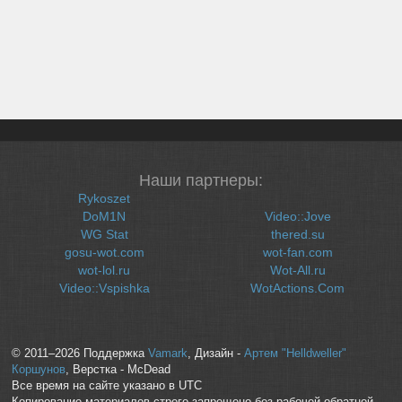
Наши партнеры:
Rykoszet
DoM1N
Video::Jove
WG Stat
thered.su
gosu-wot.com
wot-fan.com
wot-lol.ru
Wot-All.ru
Video::Vspishka
WotActions.Com
© 2011–2026 Поддержка
Vamark
, Дизайн -
Артем "Helldweller"
Коршунов
, Верстка - McDead
Все время на сайте указано в UTC
Копирование материалов строго запрещено без рабочей обратной