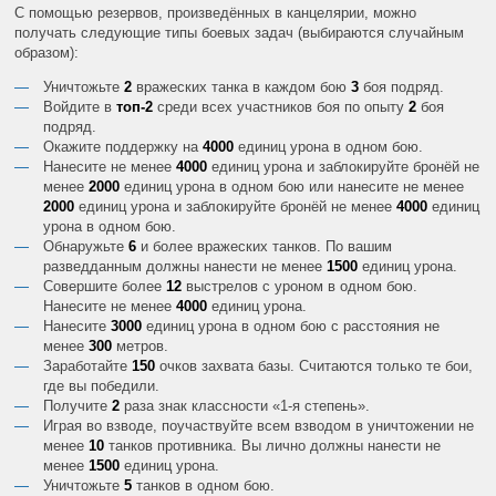
С помощью резервов, произведённых в канцелярии, можно
получать следующие типы боевых задач (выбираются случайным
образом):
Уничтожьте
2
вражеских танка в каждом бою
3
боя подряд.
Войдите в
топ-2
среди всех участников боя по опыту
2
боя
подряд.
Окажите поддержку на
4000
единиц урона в одном бою.
Нанесите не менее
4000
единиц урона и заблокируйте бронёй не
менее
2000
единиц урона в одном бою или нанесите не менее
2000
единиц урона и заблокируйте бронёй не менее
4000
единиц
урона в одном бою.
Обнаружьте
6
и более вражеских танков. По вашим
разведданным должны нанести не менее
1500
единиц урона.
Совершите более
12
выстрелов с уроном в одном бою.
Нанесите не менее
4000
единиц урона.
Нанесите
3000
единиц урона в одном бою с расстояния не
менее
300
метров.
Заработайте
150
очков захвата базы. Считаются только те бои,
где вы победили.
Получите
2
раза знак классности «1-я степень».
Играя во взводе, поучаствуйте всем взводом в уничтожении не
менее
10
танков противника. Вы лично должны нанести не
менее
1500
единиц урона.
Уничтожьте
5
танков в одном бою.