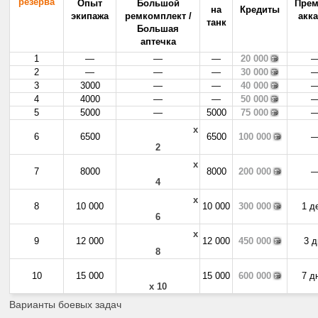
резерва
Опыт
Большой
Пре
на
Кредиты
экипажа
ремкомплект /
акк
танк
Большая
аптечка
1
—
—
—
20 000
2
—
—
—
30 000
3
3000
—
—
40 000
4
4000
—
—
50 000
5
5000
—
5000
75 000
x
6
6500
6500
100 000
2
x
7
8000
8000
200 000
4
x
8
10 000
10 000
300 000
1 д
6
x
9
12 000
12 000
450 000
3 
8
10
15 000
15 000
600 000
7 д
x 10
Варианты боевых задач