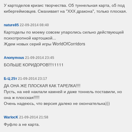
У картоделов кризис творчества. О5 туннельная карта, о5 под
кибергеймовцев. Смахивает на "ХХХ дракона", только плоская.
nature85
22-09-2014 08:40
Картоделы по моему совсем упаролись сильно действующей
психотропной картошкой...
Ждем новых серий игры WorldOfCorridors
Anonymous
21-09-2014 23:45
БОЛЬШЕ КОРИДОРОВ!!!11111
Б-Ц 25т
21-09-2014 23:17
ДА ОНА ЖЕ ПЛОСКАЯ КАК ТАРЕЛКА!!!!
Пусть, на неё наклали камней и даже тоннель поставили, но
она ж плосская!!!!!
Очень надеюсь, что версия далеко не окончательна)))
WarlocK
21-09-2014 21:58
Фуфло а не карта.