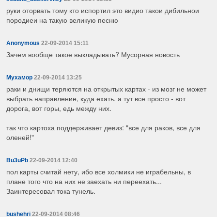
руки оторвать тому кто испортил это видио такои дибильнои
породиеи на такую великую песню
Anonymous
22-09-2014 15:11
Зачем вообще такое выкладывать? Мусорная новость
Мухамор
22-09-2014 13:25
раки и днищи теряются на открытых картах - из мозг не может
выбрать направление, куда ехать. а тут все просто - вот
дорога, вот горы, едь между них.
так что картоха поддерживает девиз: "все для раков, все для
оленей!"
Bu3uPb
22-09-2014 12:40
пол карты считай нету, ибо все холмики не играбельны, в
плане того что на них не заехать ни переехать...
Заинтересовал тока тунель.
bushehri
22-09-2014 08:46