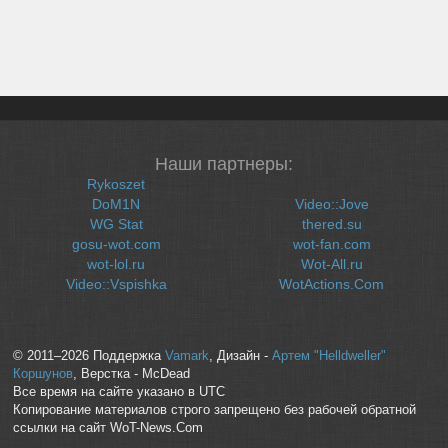
Наши партнеры:
Rykoszet
DoM1N
Video::Jove
WG Stat
thered.su
gosu-wot.com
wot-fan.com
wot-lol.ru
Wot-All.ru
Video::Vspishka
WotActions.Com
© 2011–2026 Поддержка
Vamark
, Дизайн -
Артем "Helldweller"
Коршунов
, Верстка - McDead
Все время на сайте указано в UTC
Копирование материалов строго запрещено без рабочей обратной
ссылки на сайт WoT-News.Com