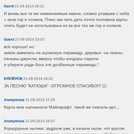
Harrit
21-09-2014 20:31
И вновь все те же невменяемые камни, словно упавшие с неба
+ куча гор и холмов. Плюс как пить дать почти половина карты
опять будет не использована из-за все тех же гор и холмов.
Guest
21-09-2014 19:53
всё хорошо! но:
замок заменить на ацтекскую пирамиду, деревья -на лианы-
пальмы-джунгли, вверху чтобы кондоры парили
и уберите ради бога эти долбанные пирамиды !
КУКЛЁНОК
21-09-2014 18:22
ЗА ПЕСНЮ *КАТЮША* -ОГРОМНОЕ СПАСИБО!!! )))
Anonymous
21-09-2014 17:20
Карта мне напомнила Майнкрафт. такой же пиксель-арт...
Anonymous
21-09-2014 16:57
Коридорные нытики, задрали уже, в начале ныли, что кругом
поля скрыться негде, теперь ноют, что коридоры, убейтесь уже,