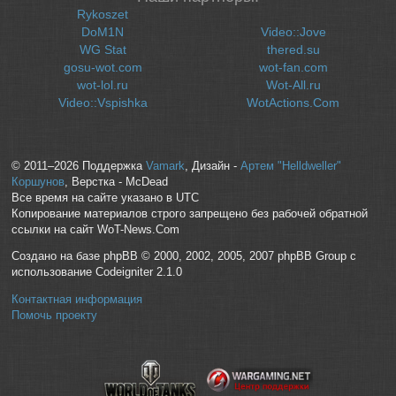
Rykoszet
DoM1N
Video::Jove
WG Stat
thered.su
gosu-wot.com
wot-fan.com
wot-lol.ru
Wot-All.ru
Video::Vspishka
WotActions.Com
© 2011–2026 Поддержка
Vamark
, Дизайн -
Артем "Helldweller"
Коршунов
, Верстка - McDead
Все время на сайте указано в UTC
Копирование материалов строго запрещено без рабочей обратной
ссылки на сайт WoT-News.Com
Создано на базе phpBB © 2000, 2002, 2005, 2007 phpBB Group с
использование Codeigniter 2.1.0
Контактная информация
Помочь проекту