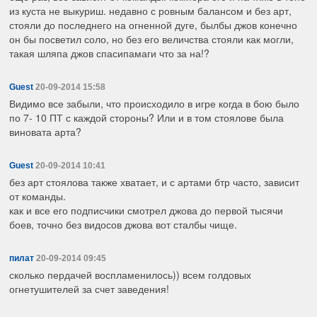
из куста не выкуриш. недавно с ровным балансом и без арт,
стояли до последнего на огненной дуге, былбы джов конечно
он бы посветил соло, но без его величства стояли как могли,
такая шляпа джов спасипамаги что за на!?
Guest
20-09-2014 15:58
Видимо все забыли, что происходило в игре когда в бою было
по 7- 10 ПТ с каждой стороны? Или и в том стоялове была
виновата арта?
Guest
20-09-2014 10:41
без арт стоялова также хватает, и с артами бтр часто, зависит
от команды.
как и все его подписчики смотрел джова до первой тысячи
боев, точно без видосов джова вот сталбы чище.
пилат
20-09-2014 09:45
сколько пердачей воспламенилось)) всем голдовых
огнетушителей за счет заведения!