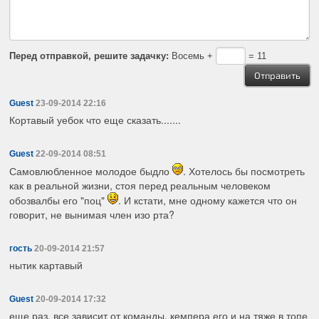
Перед отправкой, решите задачку:
Восемь +
= 11
Guest
23-09-2014 22:16
Кортавый уебок что еще сказать.......
Guest
22-09-2014 08:51
Самовлюбленное молодое быдло
. Хотелось бы посмотреть
как в реальной жизни, стоя перед реальным человеком
обозвалбы его "поц"
. И кстати, мне одному кажется что он
говорит, не вынимая член изо рта?
гость
20-09-2014 21:57
нытик картавый
Guest
20-09-2014 17:32
еще раз, все зависит от команды. кемпера его и на тяже в топе