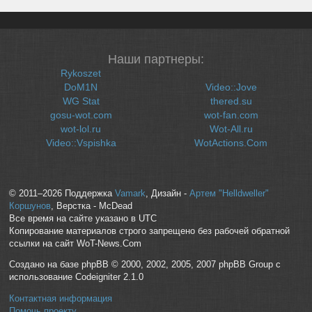
Наши партнеры:
Rykoszet
DoM1N
Video::Jove
WG Stat
thered.su
gosu-wot.com
wot-fan.com
wot-lol.ru
Wot-All.ru
Video::Vspishka
WotActions.Com
© 2011–2026 Поддержка
Vamark
, Дизайн -
Артем "Helldweller"
Коршунов
, Верстка - McDead
Все время на сайте указано в UTC
Копирование материалов строго запрещено без рабочей обратной
ссылки на сайт WoT-News.Com
Создано на базе phpBB © 2000, 2002, 2005, 2007 phpBB Group с
использование Codeigniter 2.1.0
Контактная информация
Помочь проекту