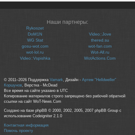
Наши партнеры:
Rykoszet
DoM1N
Video::Jove
WG Stat
thered.su
gosu-wot.com
wot-fan.com
wot-lol.ru
Wot-All.ru
Video::Vspishka
WotActions.Com
© 2011–2026 Поддержка
Vamark
, Дизайн -
Артем "Helldweller"
Коршунов
, Верстка - McDead
Все время на сайте указано в UTC
Копирование материалов строго запрещено без рабочей обратной
ссылки на сайт WoT-News.Com
Создано на базе phpBB © 2000, 2002, 2005, 2007 phpBB Group с
использование Codeigniter 2.1.0
Контактная информация
Помочь проекту