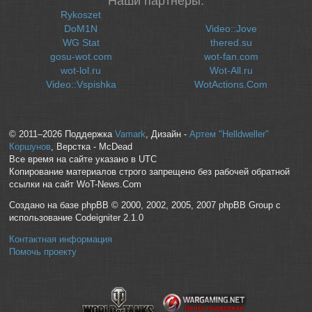
Наши партнеры:
Rykoszet
DoM1N
Video::Jove
WG Stat
thered.su
gosu-wot.com
wot-fan.com
wot-lol.ru
Wot-All.ru
Video::Vspishka
WotActions.Com
© 2011–2026 Поддержка
Vamark
, Дизайн -
Артем "Helldweller"
Коршунов
, Верстка - McDead
Все время на сайте указано в UTC
Копирование материалов строго запрещено без рабочей обратной
ссылки на сайт WoT-News.Com
Создано на базе phpBB © 2000, 2002, 2005, 2007 phpBB Group с
использование Codeigniter 2.1.0
Контактная информация
Помочь проекту