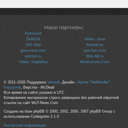
Наши партнеры:
Rykoszet
DoM1N
Video::Jove
WG Stat
thered.su
gosu-wot.com
wot-fan.com
wot-lol.ru
Wot-All.ru
Video::Vspishka
WotActions.Com
© 2011–2026 Поддержка
Vamark
, Дизайн -
Артем "Helldweller"
Коршунов
, Верстка - McDead
Все время на сайте указано в UTC
Копирование материалов строго запрещено без рабочей обратной
ссылки на сайт WoT-News.Com
Создано на базе phpBB © 2000, 2002, 2005, 2007 phpBB Group с
использование Codeigniter 2.1.0
Контактная информация