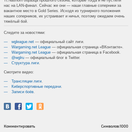
Tt.Nashorn образца прошлого сезона, которые тогда и не пустили
нас на LAN-финал. Сейчас же они
— наши главные соперники за
вакантное место в Gold Series. Исходя из турнирного положения
наших соперников, их устраивает и ничья, поэтому ожидаем очень
тяжёлый бой.
Следите за новостями:
wgleague.net
— официальный сайт лиги.
Wargaming.net League
— официальная страница «ВКонтакте».
Wargaming.net League
— официальная страница в Facebook.
@wglru
— официальный блог в Twitter.
Структура лиги
.
Смотрите видео:
Трансляции лиги
.
Киберспортивные передачи
.
Записи боёв
.
Комментировать
Символов:
1000