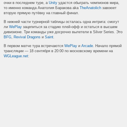
очки в последнем туре, а
Unity
удастся обыграть чемпионов мира,
то именно команда Анатолия Баракова aka
TheAnatolich
завоюет
вторую прямую путёвку на главный финал.
В нижней части турнирной таблицы осталась одна интрига: смогут
ли
WePlay
зацепиться за стадию плей-офф и остаться в высшем
дивизионе. Три команды уже досрочно вылетели в Silver Series. Это
BFG
,
Revival Dragons
и
Saint
.
В первом матче тура встречаются
WePlay
и
Arcade
. Начало прямой
трансляции
— 18 сентября в 20:00 по московскому времени на
WGLeague.net
: