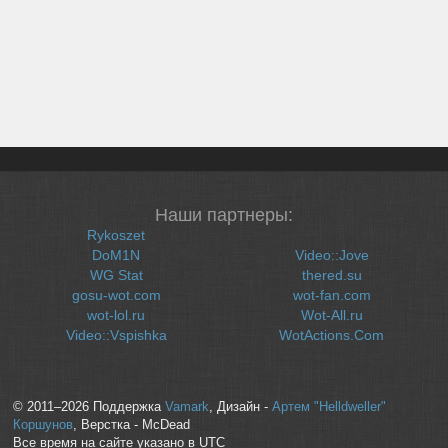
Наши партнеры:
Rykoszet
DoM1N
Video::Jove
WG Stat
thered.su
gosu-wot.com
wot-fan.com
wot-lol.ru
Wot-All.ru
Video::Vspishka
WotActions.Com
© 2011–2026 Поддержка
Vamark
, Дизайн -
Артем "Helldweller"
Коршунов
, Верстка - McDead
Все время на сайте указано в UTC