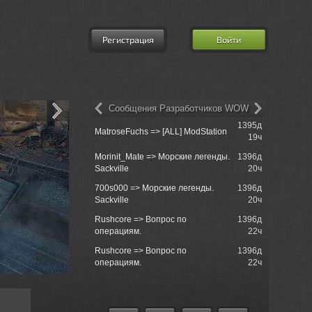
Регистрация
Войти
Сообщения Разработчиков WOW
1395д
churchill50
MatroseFuchs => [ALL] ModStation
19ч
tank just s..
Morinit_Mate => Морские легенды.
1396д
churchill5
Sackville
20ч
when ?
700s000 => Морские легенды.
1396д
churchill50
Sackville
20ч
tank just s..
Rushcore => Вопрос по
1396д
churchill5
операциям.
22ч
unnormally 
Rushcore => Вопрос по
1396д
Einzelgan
операциям.
22ч