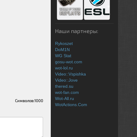
Наши партнеры:
Rykoszet
DoM1N
WG Stat
gosu-wot.com
wot-lol.ru
Video::Vspishka
Video::Jove
thered.su
wot-fan.com
Wot-All.ru
Символов:
1000
WotActions.Com