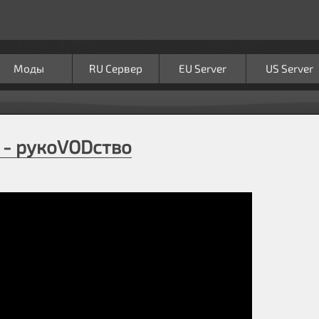
Моды
RU Сервер
EU Server
US Server
 - рукоVODство