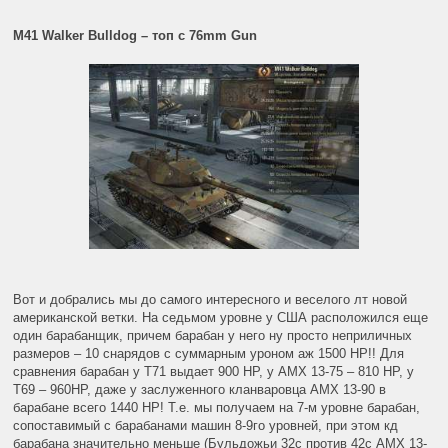
M41 Walker Bulldog – топ с 76mm Gun
Вот и добрались мы до самого интересного и веселого лт новой
американской ветки. На седьмом уровне у США расположился еще
один барабанщик, причем барабан у него ну просто неприличных
размеров – 10 снарядов с суммарным уроном аж 1500 НР!! Для
сравнения барабан у Т71 выдает 900 НР, у АМХ 13-75 – 810 НР, у
Т69 – 960НР, даже у заслуженного кланваровца АМХ 13-90 в
барабане всего 1440 НР! Т.е. мы получаем на 7-м уровне барабан,
сопоставимый с барабанами машин 8-9го уровней, при этом кд
барабана значительно меньше (Бульдожьи 32с против 42с АМХ 13-