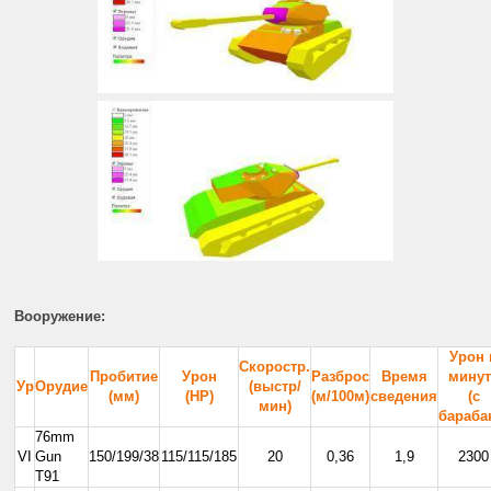
Вооружение:
Урон 
Скоростр.
Пробитие
Урон
Разброс
Время
минут
Ур
Орудие
(выстр/
(мм)
(НР)
(м/100м)
сведения
(с
мин)
бараба
76mm
VI
Gun
150/199/38
115/115/185
20
0,36
1,9
2300
T91