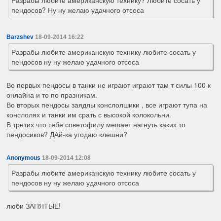
пендосов? Ну ну желаю удачного отсоса
Barzshev
18-09-2014 16:22
Разрабы любите американскую технику любите сосать у
пендосов ну ну желаю удачного отсоса
Во первых пендосы в танки не играют играют там т силы 100 к
онлайна и то по празникам.
Во вторых пендосы заядлы конслолшики , все играют тупа на
конслолях и танки им срать с высокой колокольни.
В третих что тебе советофилу мешает нагнуть каких то
пендосиков? ДАй-ка угодаю клешни?
Anonymous
18-09-2014 12:08
Разрабы любите американскую технику любите сосать у
пендосов ну ну желаю удачного отсоса
люби ЗАПЯТЫЕ!