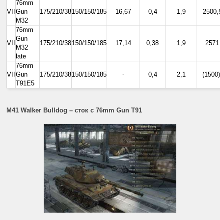
76mm
VII
Gun
175/210/38
150/150/185
16,67
0,4
1,9
2500,
М32
76mm
Gun
VII
175/210/38
150/150/185
17,14
0,38
1,9
2571
М32
late
76mm
VII
Gun
175/210/38
150/150/185
-
0,4
2,1
(1500)
T91Е5
M41 Walker Bulldog – сток с 76mm Gun T91