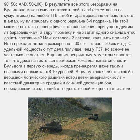
90, 50с АМХ 50-100). В результате все этого безобразия на
Бульдожке можно смело выезжать лоб-в-лоб (естественно на
кумулятивах) на любой ТТ8 в лоб и гарантированно отправлять его
в ангар, ну или забрать с одного барабана 3-4 подранка. На этой
машине нет такого специфического напряжения, присущего другим
лт барабанщикам: а вдруг промажу и не хватит одного снаряда чтоб
добить противника? Или: осталось 2 патрона, кадэшить или нет?
Игра проходит четко и размеренно – 30 сек – фраг – 30сек и т.д. С
удельной мощностью тут дела получше, чем у Т37, но все-же ее
частенько не хватает. Еще одним неприятным моментом является
то – что даже на тесте вся вражеская команда пытается снести
Бульдога в первую очередь, иногда пренебрегая даже такими
опасными целями ка пт8-10 уровней. В целом танк является как-бы
вершиной логического развития новой ветки американских лт –
классный дамагер на средней и ближней дистанции боя,
периодически страдающий от недостаточной мощности двигателя.