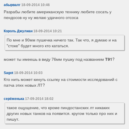
абырвалг
18-09-2014 10:46
Разрабы любите американскую технику любите сосать у
пендосов ну ну желаю удачного отсоса
Король Джулиан
18-09-2014 10:21
По мне и 90мм пушечка ничего так. Так что, я думаю и на
"стоке" будет много кто кататься.
может ты имеешь в виду 76мм пушку под названием
Т91
?
Sagot
18-09-2014 10:03
Кто нить может кинуть ссылку на стоимости исследований с
патча этих новых ЛТ?
серёженька
17-09-2014 18:02
такое ощущение, что кроме пиндостанских лт никаких
других новых танков на появится. кругом только про них и
пишут.