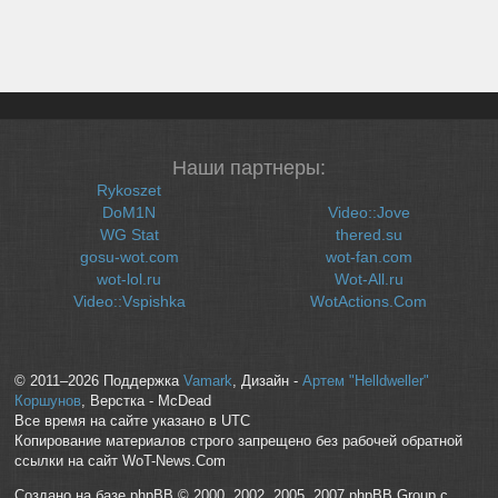
Наши партнеры:
Rykoszet
DoM1N
Video::Jove
WG Stat
thered.su
gosu-wot.com
wot-fan.com
wot-lol.ru
Wot-All.ru
Video::Vspishka
WotActions.Com
© 2011–2026 Поддержка
Vamark
, Дизайн -
Артем "Helldweller"
Коршунов
, Верстка - McDead
Все время на сайте указано в UTC
Копирование материалов строго запрещено без рабочей обратной
ссылки на сайт WoT-News.Com
Создано на базе phpBB © 2000, 2002, 2005, 2007 phpBB Group с