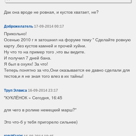
Дак она вроде не ровная, и кустов хватает, не?
Доброжелатель
17-09-2014 00:17
Прикольно!
Осенью 2010 г я затошнил на форуме тему " Сделайте ровную
карту ,без кустов камней и прочей хуйни.
Ну что то на пример того ,что вы видите.
И получил 7 дней бана.
Я был в охуях! За что!
Теперь понятно за что,Они оказывается ее давно сделали для
тестов,и я не зная того влез в их тайны!
Труп Элвиса
16-09-2014 23:17
"КУКЛЁНОК » Сегодня, 16:45
для чего в ролике немецкий марш?"
Это что-б у тебя пригорело сильнее)