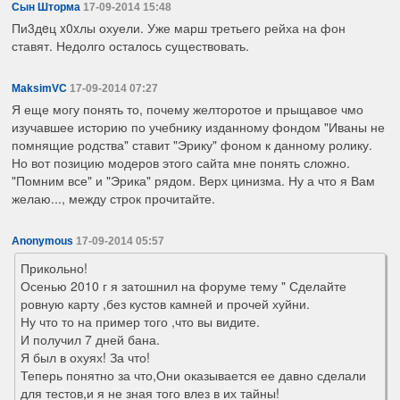
Сын Шторма
17-09-2014 15:48
Пи3дeц x0xлы охуели. Уже марш третьего рейха на фон
ставят. Недолго осталось существовать.
MaksimVC
17-09-2014 07:27
Я еще могу понять то, почему желторотое и прыщавое чмо
изучавшее историю по учебнику изданному фондом "Иваны не
помнящие родства" ставит "Эрику" фоном к данному ролику.
Но вот позицию модеров этого сайта мне понять сложно.
"Помним все" и "Эрика" рядом. Верх цинизма. Ну а что я Вам
желаю..., между строк прочитайте.
Anonymous
17-09-2014 05:57
Прикольно!
Осенью 2010 г я затошнил на форуме тему " Сделайте
ровную карту ,без кустов камней и прочей хуйни.
Ну что то на пример того ,что вы видите.
И получил 7 дней бана.
Я был в охуях! За что!
Теперь понятно за что,Они оказывается ее давно сделали
для тестов,и я не зная того влез в их тайны!