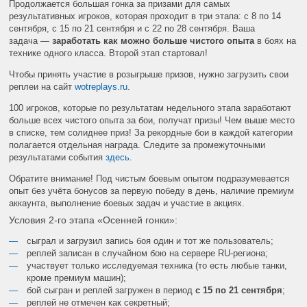
Продолжается большая гонка за призами для самых
результативных игроков, которая проходит в три этапа: с 8 по 14
сентября, с 15 по 21 сентября и с 22 по 28 сентября. Ваша
задача —
заработать как можно больше чистого опыта
в боях на
технике одного класса. Второй этап стартовал!
Чтобы принять участие в розыгрыше призов, нужно загрузить свои
реплеи на сайт
wotreplays.ru
.
100 игроков, которые по результатам недельного этапа заработают
больше всех чистого опыта за бои, получат призы! Чем выше место
в списке, тем солиднее приз! За рекордные бои в каждой категории
полагается отдельная награда. Следите за промежуточными
результатами события
здесь
.
Обратите внимание! Под чистым боевым опытом подразумевается
опыт без учёта бонусов за первую победу в день, наличие премиум
аккаунта, выполнение боевых задач и участие в акциях.
Условия 2-го этапа «Осенней гонки»:
сыграл и загрузил запись боя один и тот же пользователь;
реплей записан в случайном бою на сервере RU-региона;
участвует только исследуемая техника (то есть любые танки,
кроме премиум машин);
бой сыгран и реплей загружен в период
с 15 по 21 сентября
;
реплей не отмечен как секретный;