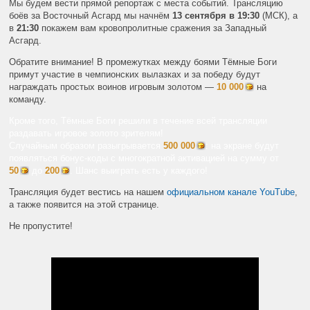
Мы будем вести прямой репортаж с места событий. Трансляцию
боёв за Восточный Асгард мы начнём
13 сентября в 19:30
(МСК), а
в
21:30
покажем вам кровопролитные сражения за Западный
Асгард.
Обратите внимание! В промежутках между боями Тёмные Боги
примут участие в чемпионских вылазках и за победу будут
награждать простых воинов игровым золотом —
10 000
на
команду.
Кроме того, Тёмные Боги решили в течение всей трансляции
раздавать игровое золото зрителям!
Случайным образом разыгрывается
500 000
: на экране будут
появляться бонус-коды с многократной активацией на сумму от
50
до
200
. Шанс выиграть есть у каждого!
Трансляция будет вестись на нашем
официальном канале YouTube
,
а также появится на этой странице.
Не пропустите!