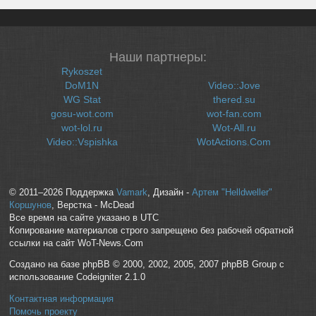
Наши партнеры:
Rykoszet
DoM1N
Video::Jove
WG Stat
thered.su
gosu-wot.com
wot-fan.com
wot-lol.ru
Wot-All.ru
Video::Vspishka
WotActions.Com
© 2011–2026 Поддержка
Vamark
, Дизайн -
Артем "Helldweller"
Коршунов
, Верстка - McDead
Все время на сайте указано в UTC
Копирование материалов строго запрещено без рабочей обратной
ссылки на сайт WoT-News.Com
Создано на базе phpBB © 2000, 2002, 2005, 2007 phpBB Group с
использование Codeigniter 2.1.0
Контактная информация
Помочь проекту