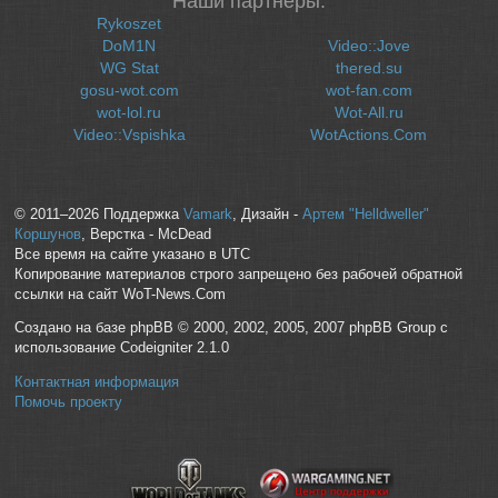
Наши партнеры:
Rykoszet
DoM1N
Video::Jove
WG Stat
thered.su
gosu-wot.com
wot-fan.com
wot-lol.ru
Wot-All.ru
Video::Vspishka
WotActions.Com
© 2011–2026 Поддержка
Vamark
, Дизайн -
Артем "Helldweller"
Коршунов
, Верстка - McDead
Все время на сайте указано в UTC
Копирование материалов строго запрещено без рабочей обратной
ссылки на сайт WoT-News.Com
Создано на базе phpBB © 2000, 2002, 2005, 2007 phpBB Group с
использование Codeigniter 2.1.0
Контактная информация
Помочь проекту