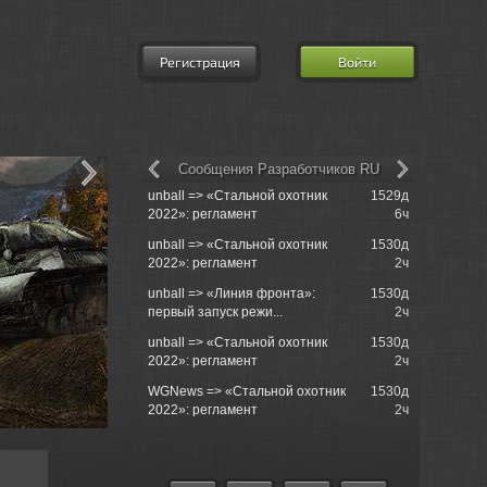
Регистрация
Войти
Сообщения Разработчиков RU
unball => «Стальной охотник
1529д
MatroseFuc
2022»: регламент
6ч
unball => «Стальной охотник
1530д
Morinit_Ma
2022»: регламент
2ч
Sackville
unball => «Линия фронта»:
1530д
700s000 =
первый запуск режи...
2ч
Sackville
unball => «Стальной охотник
1530д
Rushcore 
2022»: регламент
2ч
операциям
WGNews => «Стальной охотник
1530д
Rushcore 
2022»: регламент
2ч
операциям