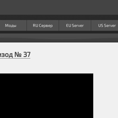
Моды
RU Сервер
EU Server
US Server
изод № 37