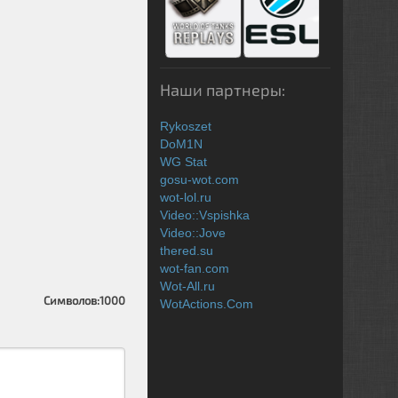
Наши партнеры:
Rykoszet
DoM1N
WG Stat
gosu-wot.com
wot-lol.ru
Video::Vspishka
Video::Jove
thered.su
wot-fan.com
Wot-All.ru
Символов:
1000
WotActions.Com