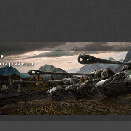
ие
 версий игры