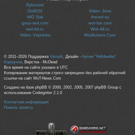
Rykoszet
DoM1N
Video::Jove
WG Stat
thered.su
gosu-wot.com
wot-fan.com
wot-lol.ru
Wot-All.ru
Video::Vspishka
WotActions.Com
© 2011–2026 Поддержка
Vamark
, Дизайн -
Артем "Helldweller"
Коршунов
, Верстка - McDead
Все время на сайте указано в UTC
Копирование материалов строго запрещено без рабочей обратной
ссылки на сайт WoT-News.Com
Создано на базе phpBB © 2000, 2002, 2005, 2007 phpBB Group с
использование Codeigniter 2.1.0
Контактная информация
Помочь проекту