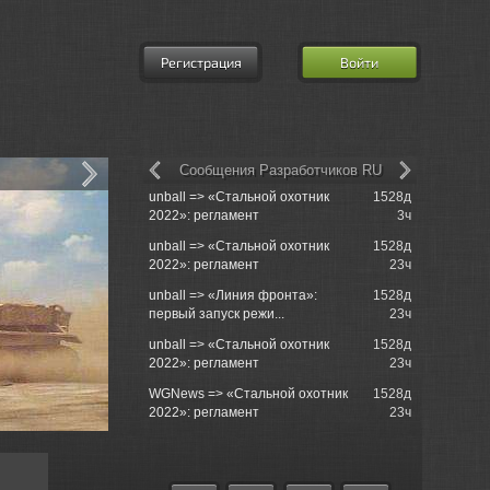
Регистрация
Войти
Сообщения Разработчиков RU
unball => «Стальной охотник
1528д
MatroseFuc
2022»: регламент
3ч
unball => «Стальной охотник
1528д
Morinit_Ma
2022»: регламент
23ч
Sackville
unball => «Линия фронта»:
1528д
700s000 =
первый запуск режи...
23ч
Sackville
unball => «Стальной охотник
1528д
Rushcore 
2022»: регламент
23ч
операциям
WGNews => «Стальной охотник
1528д
Rushcore 
2022»: регламент
23ч
операциям