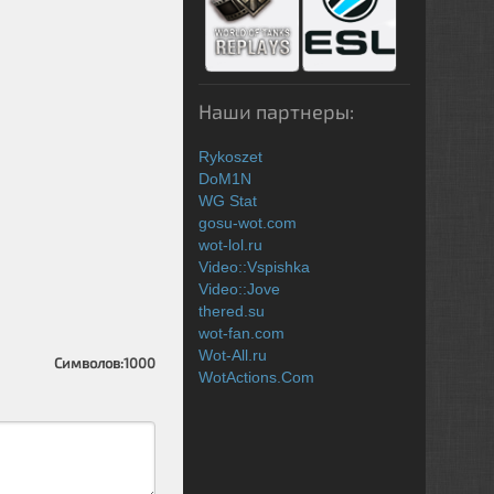
Наши партнеры:
Rykoszet
DoM1N
WG Stat
gosu-wot.com
wot-lol.ru
Video::Vspishka
Video::Jove
thered.su
wot-fan.com
Wot-All.ru
Символов:
1000
WotActions.Com