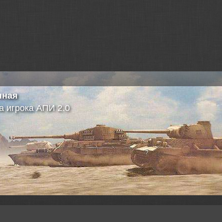
нная
а игрока АПИ 2.0