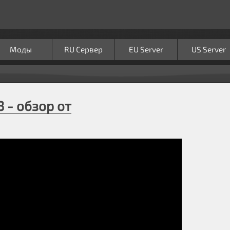
Моды
RU Сервер
EU Server
US Server
3 - обзор от