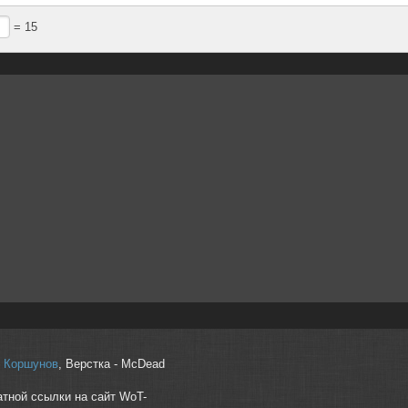
= 15
r" Коршунов
, Верстка - McDead
атной ссылки на сайт WoT-