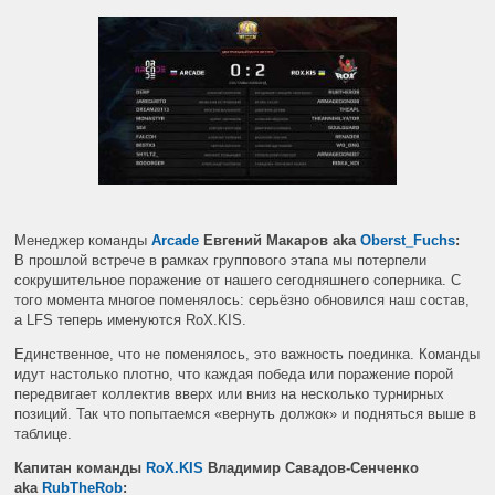
Менеджер команды
Arcade
Евгений Макаров aka
Oberst_Fuchs
:
В прошлой встрече в рамках группового этапа мы потерпели
сокрушительное поражение от нашего сегодняшнего соперника. С
того момента многое поменялось: серьёзно обновился наш состав,
а LFS теперь именуются RoX.KIS.
Единственное, что не поменялось, это важность поединка. Команды
идут настолько плотно, что каждая победа или поражение порой
передвигает коллектив вверх или вниз на несколько турнирных
позиций. Так что попытаемся «вернуть должок» и подняться выше в
таблице.
Капитан команды
RoX.KIS
Владимир Савадов-Сенченко
aka
RubTheRob
: