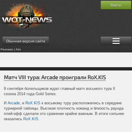
Войти
Обычная версия сайта
Реклама | Adv
Матч VIII тура: Arcade проиграли RoX.KIS
9 сентября болельщиков ждал главный матч восьмого тура II
сезона 2014 года Gold Series.
И
Arcade
, и
RoX.KIS
к восьмому туру расположились в середине
турнирной таблицы. Высокая плотность команд и близость раунда
плей-офф сделали это сражение крайне важным. В итоге сильнее
оказались
RoX.KIS
.