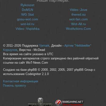
Наши партнеры:
Rykoszet
DoM1N
Video::Jove
WG Stat
thered.su
gosu-wot.com
wot-fan.com
wot-lol.ru
Wot-All.ru
Video::Vspishka
WotActions.Com
© 2011–2026 Поддержка
Vamark
, Дизайн -
Артем "Helldweller"
Коршунов
, Верстка - McDead
Все время на сайте указано в UTC
Копирование материалов строго запрещено без рабочей обратной
ссылки на сайт WoT-News.Com
Создано на базе phpBB © 2000, 2002, 2005, 2007 phpBB Group с
использование Codeigniter 2.1.0
Контактная информация
Помочь проекту