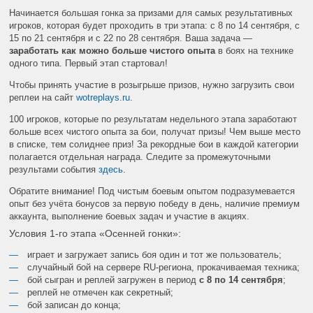
Начинается большая гонка за призами для самых результативных
игроков, которая будет проходить в три этапа: с 8 по 14 сентября, с
15 по 21 сентября и с 22 по 28 сентября. Ваша задача —
заработать как можно больше чистого опыта
в боях на технике
одного типа. Первый этап стартовал!
Чтобы принять участие в розыгрыше призов, нужно загрузить свои
реплеи на сайт
wotreplays.ru
.
100 игроков, которые по результатам недельного этапа заработают
больше всех чистого опыта за бои, получат призы! Чем выше место
в списке, тем солиднее приз! За рекордные бои в каждой категории
полагается отдельная награда. Следите за промежуточными
результами события
здесь
.
Обратите внимание! Под чистым боевым опытом подразумевается
опыт без учёта бонусов за первую победу в день, наличие премиум
аккаунта, выполнение боевых задач и участие в акциях.
Условия 1-го этапа «Осенней гонки»:
играет и загружает запись боя один и тот же пользователь;
случайный бой на сервере RU-региона, прокачиваемая техника;
бой сыгран и реплей загружен в период
с 8 по 14 сентября
;
реплей не отмечен как секретный;
бой записан до конца;