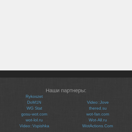
Наши партнеры:
Rykoszet
DoM1N
Video::Jove
WG Stat
thered.su
gosu-wot.com
wot-fan.com
wot-lol.ru
Wot-All.ru
Video::Vspishka
WotActions.Com