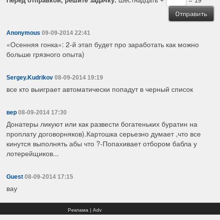
Перед отправкой, решите задачку:
Шестнадцать +
= 19
Anonymous
09-09-2014 22:41
«Осенняя гонка»: 2-й этап будет про заработать как можно
больше грязного опыта)
Sergey.Kudrikov
08-09-2014 19:19
все кто выиграет автоматически попадут в черный список
вер
08-09-2014 17:30
Донатеры ликуют или как развести богатеньких буратин на
проплату договорняков).Картошка серьезно думает ,что все
кинутся выполнять абы что ?-Попахивает отбором бабла у
лотерейщиков...
Guest
08-09-2014 17:15
вау
Реклама | Adv