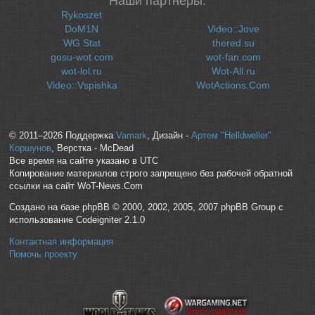
Наши партнеры:
Rykoszet
DoM1N
Video::Jove
WG Stat
thered.su
gosu-wot.com
wot-fan.com
wot-lol.ru
Wot-All.ru
Video::Vspishka
WotActions.Com
© 2011–2026 Поддержка
Vamark
, Дизайн -
Артем "Helldweller"
Коршунов
, Верстка - McDead
Все время на сайте указано в UTC
Копирование материалов строго запрещено без рабочей обратной
ссылки на сайт WoT-News.Com
Создано на базе phpBB © 2000, 2002, 2005, 2007 phpBB Group с
использование Codeigniter 2.1.0
Контактная информация
Помочь проекту