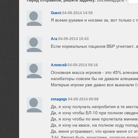
Guest
04-09-2014 14:59
Я всеми руками и ногами за, вот только с
Ага
04-09-2014 10:43
Если нормальных пацанов ВБР угнетает, а
Алексей
04-09-2014 09:16
Основная масса игроков - это 45% алеханы
нагибаторы совсем бы не давали алешкам 
Матерые игроки уже давно все выкачали (ч
xmagogx
04-09-2014 09:08
Да, я хочу получать непробития в те мест
Да, я хочу чтобы БЛ-10 при полном сведе
Да, я хочу чтобы по мне пролетала минима
Да, я хочу на квасе, на полном ходу попа
Да, меня устраивает, что кроме меня от э
З.Ы. Хватит быть эгоистами, господа водо