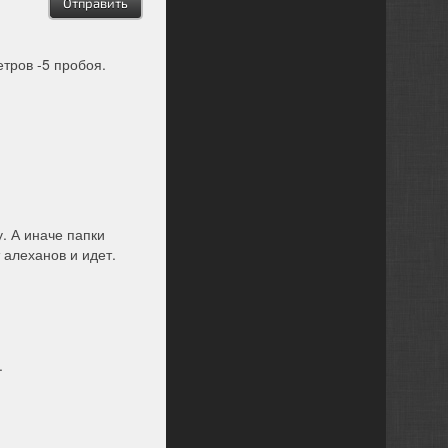
етров -5 пробоя.
у. А иначе папки
 алеханов и идет.
.