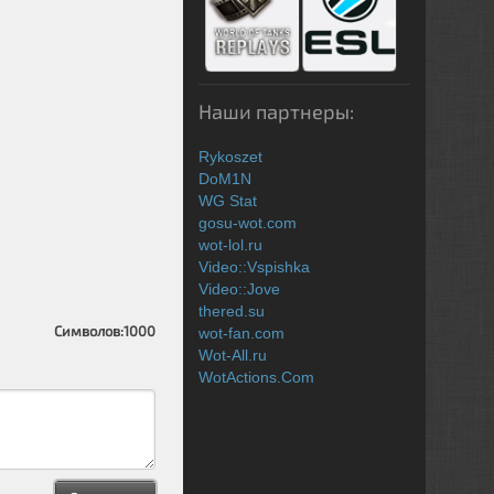
Наши партнеры:
Rykoszet
DoM1N
WG Stat
gosu-wot.com
wot-lol.ru
Video::Vspishka
Video::Jove
thered.su
Символов:
1000
wot-fan.com
Wot-All.ru
WotActions.Com