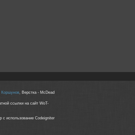
r" Коршунов
, Верстка - McDead
атной ссылки на сайт WoT-
p с использование Codeigniter