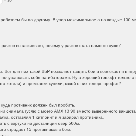
 пробитием бы по другому. В упор максимальное а на каждые 100 м
 рачков вытаскиевает, почему у рачков стата намного хуже?
. Вот для них такой ВБР позволяет тащить бои и вовлекает и в игр
почувствовать себя нагибаторами. Ну а хороший гешефт только от
то хотели) и премтанки купили, какой с них теперь профит?
а куда противник должен был пробить.
нии снимала гуслю с моего АМХ 13 90 вместо выверенного ваншота
лка, осттавляя 1 хитпоинт и я забирал противника.
дать с вертухи на дистаннции овер 500м.
того страдает 15 противников в бою.
делы