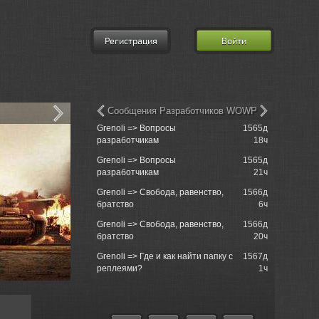
Регистрация
Войти
Сообщения Разработчиков WOWP
Grenoli => Вопросы
1565д
MatroseFuc
разработчикам
18ч
Grenoli => Вопросы
1565д
Morinit_Ma
разработчикам
21ч
Sackville
Grenoli => Свобода, равенство,
1566д
700s000 =
братство
6ч
Sackville
Grenoli => Свобода, равенство,
1566д
Rushcore 
братство
20ч
операциям
Grenoli => Где и как найти папку с
1567д
Rushcore 
реплеями?
1ч
операциям