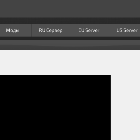
Моды
RU Сервер
EU Server
US Server