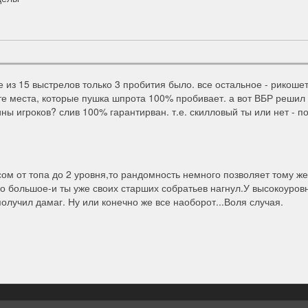
те из 15 выстрелов только 3 пробития было. все остальное - рикоше
в те места, которые пушка шпрота 100% пробивает. а вот ВБР решил 
вины игроков? слив 100% гарантирван. т.е. скилловый ты или нет - п
сом от топа до 2 уровня,то рандомность немного позволяет тому же
о большое-и ты уже своих старших собратьев нагнул.У высокоуров
олучил дамаг. Ну или конечно же все наоборот...Воля случая.