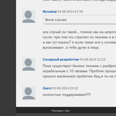
Мухамор
04-09-2014 07:56
Воля случая
ага случай он такой... помню как на шпро
гусля. при том что стрелял по технике и 
и как тут играть? я если такая хня у поло
вытаскивает, а тебе дулю в лицо.
Солидный разработчик
03-09-2014 23:23
Пока существует баланс техники с разбро
играбельным с 10 лвлами. Пробтие прошл
прошло маленькое пробитие-бац,и ты не п
Guest
03-09-2014 22:22
полностью поддерживаю!!!!!
Реклама | Adv