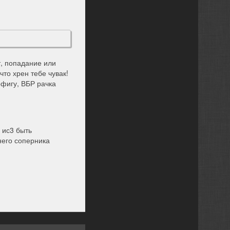
т, попадание или
что хрен тебе чувак!
офигу, ВБР рачка
 ис3 быть
него соперника