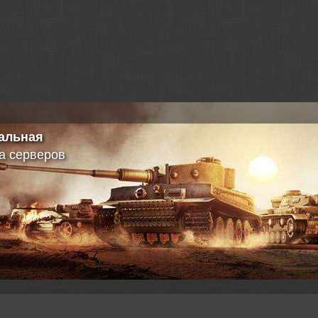
здел
ить свое видео?