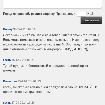
Перед отправкой, решите задачку:
Тринадцать +
= 16
Пипец
28-05-2015 09:10
Легальный чит
? Вы это о чем товарищи? В этой игре их
НЕТ
!
Есть моды полезные и не очень полезные... Именно этот мод
можно отнести к разряду
не полезный
. Этот мод я так понял
для любителей покричать в микрофон
СКИДЫТЩ!!!!))
Гость
26-12-2014 06:21
Тупой нудный и бестолковый очередной гавнообзор от
школоты.
Вячеслав
25-10-2014 09:13
кость, ты сколько гов-на сьел прежде чем это наПИСАТЬ? Не
нравится не смотри, мне норм.
кость
27-08-2014 19:28