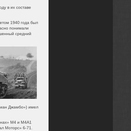
ду в их составе
етом 1940 года был
расно понимали
ршенный средний
рман Джамбо») имел
анах» М4 и М4А1
л Моторс» 6-71.