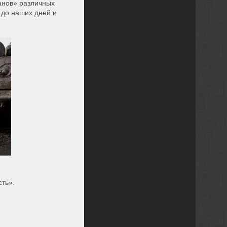
анов» различных
 до наших дней и
сть».