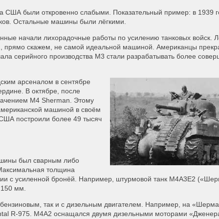
а США были откровенно слабыми. Показательный пример: в 1939 го
нков. Остальные машины были лёгкими.
нные начали лихорадочные работы по усилению танковых войск. Л
ся, прямо скажем, не самой идеальной машиной. Американцы прек
ачала серийного производства М3 стали разрабатывать более сове
ским арсеналом в сентябре
ердине. В октябре, после
начением М4 Sherman. Этому
американской машиной в своём
 США построили более 49 тысяч
ашины был сварным либо
 Максимальная толщина
ии с усиленной бронёй. Например, штурмовой танк М4А3Е2 («Ше
 150 мм.
с бензиновым, так и с дизельным двигателем. Например, на «Шерм
tal R-975. М4А2 оснащался двумя дизельными моторами «Дженера