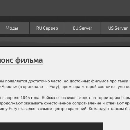
Моды
RU Сервер
EU Server
US Server
нонс фильма
ы появляется достаточно часто, но достойных фильмов про танки 
 «Ярость» (в оригинале — Fury), премьера которой состоится уже ос
 в апреле 1945 года. Войска союзников входят на территорию Гер
а продолжают оказывать ожесточённое сопротивление и отвечают я
ищу Fury оказался в самом центре сражений. Командует танком бы