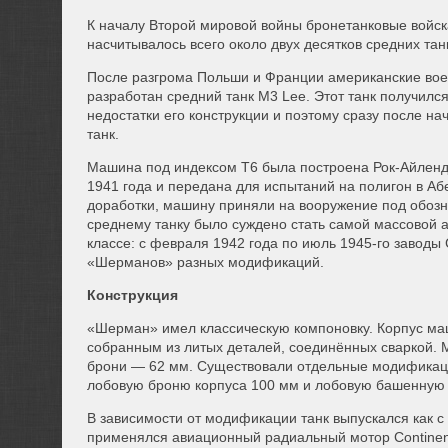
К началу Второй мировой войны бронетанковые войск
насчитывалось всего около двух десятков средних та
После разгрома Польши и Франции американские вое
разработан средний танк М3 Lee. Этот танк получил
недостатки его конструкции и поэтому сразу после н
танк.
Машина под индексом Т6 была построена Рок-Айленд
1941 года и передана для испытаний на полигон в Аб
доработки, машину приняли на вооружение под обоз
среднему танку было суждено стать самой массовой 
классе: с февраля 1942 года по июль 1945-го заводы
«Шерманов» разных модификаций.
Конструкция
«Шерман» имел классическую компоновку. Корпус м
собранным из литых деталей, соединённых сваркой.
брони — 62 мм. Существовали отдельные модификац
лобовую броню корпуса 100 мм и лобовую башенную
В зависимости от модификации танк выпускался как 
применялся авиационный радиальный мотор Continen