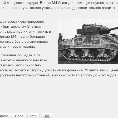
ной мощности орудия. Броня М4 была для немецких пушек, как гово
ловиях на корпуса танков устанавливалась дополнительная защита 
арактеристикам примерно
е «британского» Sherman
и, старались их уничтожить в
жённые М4, несли большие
оюзников была организована
учали новую технику.
 рабочая лошадка. Его
 высокой надёжностью всех
статочной мобильностью.
ся, но только в сторону усиления вооружения. Усилить защищённ
оружении некоторых стран «Шерман» состоял вплоть до 70-х годов 