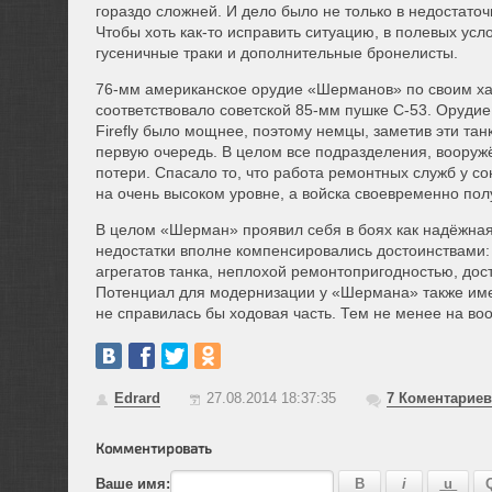
гораздо сложней. И дело было не только в недостаточ
Чтобы хоть как-то исправить ситуацию, в полевых ус
гусеничные траки и дополнительные бронелисты.
76-мм американское орудие «Шерманов» по своим х
соответствовало советской 85-мм пушке С-53. Оруди
Firefly было мощнее, поэтому немцы, заметив эти танк
первую очередь. В целом все подразделения, воору
потери. Спасало то, что работа ремонтных служб у с
на очень высоком уровне, а войска своевременно пол
В целом «Шерман» проявил себя в боях как надёжная
недостатки вполне компенсировались достоинствами:
агрегатов танка, неплохой ремонтопригодностью, до
Потенциал для модернизации у «Шермана» также имел
не справилась бы ходовая часть. Тем не менее на во
Edrard
27.08.2014 18:37:35
7
Коментариев
Комментировать
Ваше имя: