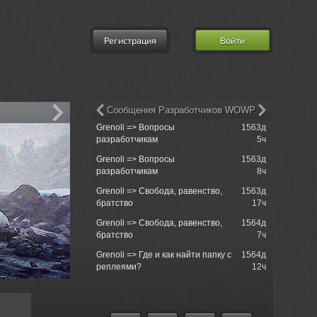
Регистрация
Войти
Сообщения Разработчиков WOWP
1394д
Grenoli => Вопросы
1563д
Re: XVM: e
L] ModStation
12ч
разработчикам
5ч
Mod
рские легенды.
1395д
Grenoli => Вопросы
1563д
Lemon Tree
13ч
разработчикам
8ч
 легенды.
1395д
Grenoli => Свобода, равенство,
1563д
Service
13ч
братство
17ч
 по
1395д
Grenoli => Свобода, равенство,
1564д
Re: Маскир
15ч
братство
7ч
практическ
 по
1395д
Grenoli => Где и как найти папку с
1564д
Re: игра в 
15ч
реплеями?
12ч
9130122