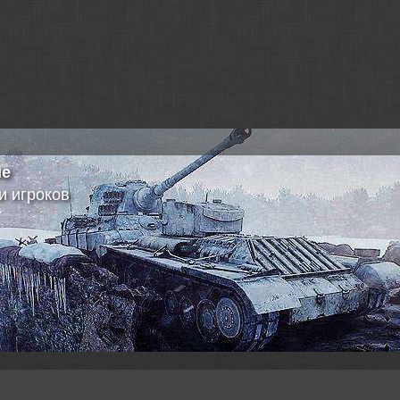
unball => «Стальной охотник
1527д
MatroseFuchs => [AL
ие
2022»: регламент
17ч
и игроков
unball => «Стальной охотник
1528д
Morinit_Mate => Мо
2022»: регламент
13ч
Sackville
unball => «Линия фронта»:
1528д
700s000 => Морские
первый запуск режи...
13ч
Sackville
unball => «Стальной охотник
1528д
Rushcore => Вопрос
2022»: регламент
13ч
операциям.
WGNews => «Стальной охотник
1528д
Rushcore => Вопрос
2022»: регламент
13ч
операциям.