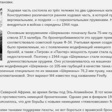
тановки.
Ходовая часть состояла из трёх тележек по два сдвоенных катк
Конструктивно различаются ранняя ходовая часть, в которой 
вертикальными, и поздняя — с горизонтальными пружинами. Н
внедряться в войска с середины 1944 года.
Основным вооружением «Шерманов» поначалу была 75-мм пу
ствола 37,5 калибра. По бронепробиваемости это орудие при
соответствовало советской пушке Ф-34. Учитывая время созд
было приемлемым, но с появлением модификаций немецкого P
бронёй, а также «Тигров» и «Пантер» мощность пушки стала 
недостаточной. Поэтому с 1944 года «Шерманы» стали оснащ
длинноствольным орудием. Оно устанавливалось на машинах
ние модификация «Шермана» со 105-мм гаубицей в качестве танка
троенные специально по их заказам «Шерманы» 76,2-мм пушку, на
тивотанковой. Этот вариант М4 известен под названием Firefly.
 Северной Африке, во время битвы под Эль-Аламейном. В тот мом
 противостоять немецкой бронетехнике. Однако уже в феврале 194
ыяснилось, что для борьбы с новыми немецкими «тяжеловесами» М
ми танками поддержки пехоты, но вот бороться с вражеской брон