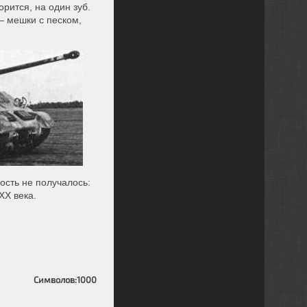
рится, на один зуб.
— мешки с песком,
ость не получалось:
ХХ века.
Символов:
1000