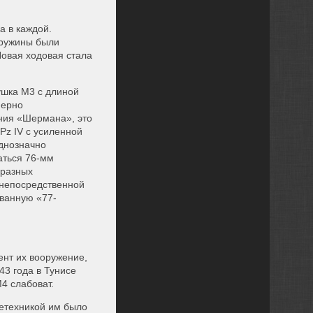
а в каждой.
пружины были
овая ходовая стала
шка М3 с длиной
мерно
ания «Шермана», это
z IV с усиленной
однозначно
аться 76-мм
 разных
 непосредственной
званную «77-
ент их вооружение,
3 года в Тунисе
4 слабоват.
етехникой им было