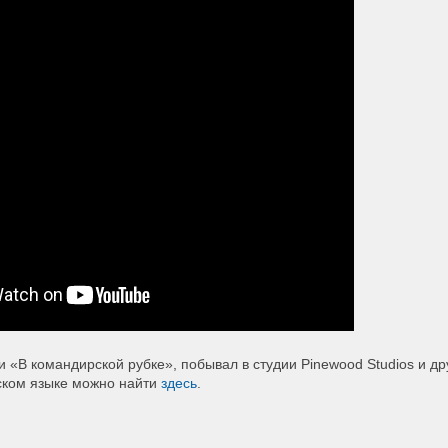
«В командирской рубке», побывал в студии Pinewood Studios и дру
йском языке можно найти
здесь
.