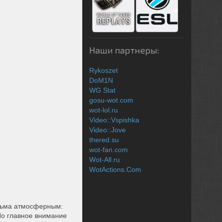
Наши партнеры:
Rykoszet
DoM1N
WG Stat
gosu-wot.com
wot-lol.ru
Video::Vspishka
Video::Jove
thered.su
wot-fan.com
Wot-All.ru
WotActions.Com
есьма атмосферным:
 Но главное внимание