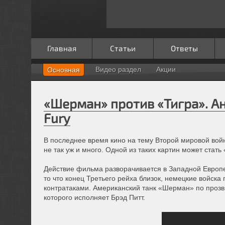
Главная
Статьи
Ответы
Видео раздел
Акции
Основная
«Шерман» против «Тигра». А
Fury
В последнее время кино на тему Второй мировой войн
не так уж и много. Одной из таких картин может стать
Действие фильма разворачивается в Западной Европе
то что конец Третьего рейха близок, немецкие войск
контратаками. Американский танк «Шерман» по прозв
которого исполняет Брэд Питт.