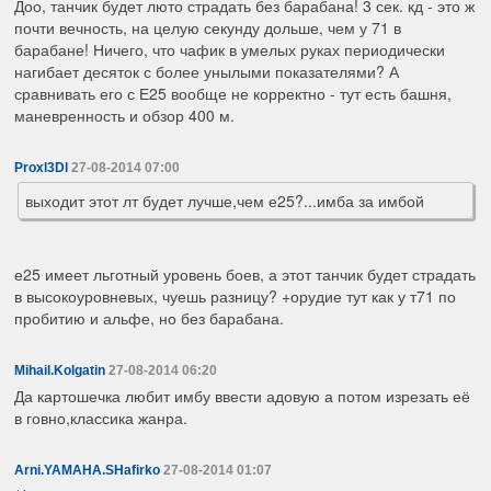
Доо, танчик будет люто страдать без барабана! 3 сек. кд - это ж
почти вечность, на целую секунду дольше, чем у 71 в
барабане! Ничего, что чафик в умелых руках периодически
нагибает десяток с более унылыми показателями? А
сравнивать его с Е25 вообще не корректно - тут есть башня,
маневренность и обзор 400 м.
Proxl3Dl
27-08-2014 07:00
выходит этот лт будет лучше,чем е25?...имба за имбой
е25 имеет льготный уровень боев, а этот танчик будет страдать
в высокоуровневых, чуешь разницу? +орудие тут как у т71 по
пробитию и альфе, но без барабана.
Mihail.Kolgatin
27-08-2014 06:20
Да картошечка любит имбу ввести адовую а потом изрезать её
в говно,классика жанра.
Arni.YAMAHA.SHafirko
27-08-2014 01:07