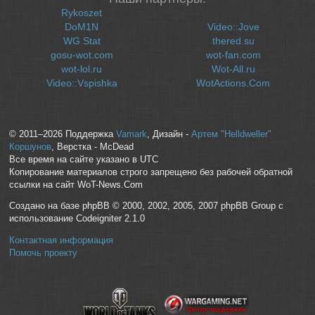
Rykoszet
DoM1N
Video::Jove
WG Stat
thered.su
gosu-wot.com
wot-fan.com
wot-lol.ru
Wot-All.ru
Video::Vspishka
WotActions.Com
© 2011–2026 Поддержка
Vamark
, Дизайн -
Артем "Helldweller"
Коршунов
, Верстка - McDead
Все время на сайте указано в UTC
Копирование материалов строго запрещено без рабочей обратной
ссылки на сайт WoT-News.Com
Создано на базе phpBB © 2000, 2002, 2005, 2007 phpBB Group с
использование Codeigniter 2.1.0
Контактная информация
Помочь проекту