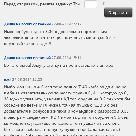
Перед отправкой, решите задачку:
Три +
= 11
Днина на полях сражений
27-08-2014 15:12
Имхо кд будет гдето 3.30 с досылем и нормальным
экипажем,даже и вентиляцию поставить можно,мой 5-и
перковый экипаж ждет!!!
Днина на полях сражений
27-08-2014 15:11
Вот это имба!Замучу статку на нее,и оставлю в ангаре.
paul
27-08-2014 12:23
Имбо-машин на 4-6 лвл тоже полно: Т 49 имба за дпм, но не
имба за отвратительную точность орудия 0, 41, которую до 0,
38 нужно улучшить, увеличив КД топ орудия на 0,2 сек хотя бы,
соседке по ветке М10 нужна точная пушка с КД 3,3 с без
досылателя и бонусов экипажа и командира с разбросом 0,37
и быстрым сведением. КВ 1 имба за дпм топ орудия и 9,5 сек
кд мощной фугасницы, но гавно с топ пушкой из-за очень
большого разброса его пушку нужно перебалансировать (
разброс 0, 39 сведение 2,5 сек разброс от поворотов и