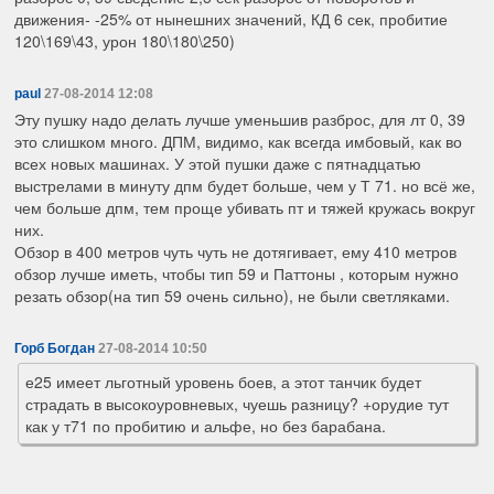
движения- -25% от нынешних значений, КД 6 сек, пробитие
120\169\43, урон 180\180\250)
paul
27-08-2014 12:08
Эту пушку надо делать лучше уменьшив разброс, для лт 0, 39
это слишком много. ДПМ, видимо, как всегда имбовый, как во
всех новых машинах. У этой пушки даже с пятнадцатью
выстрелами в минуту дпм будет больше, чем у Т 71. но всё же,
чем больше дпм, тем проще убивать пт и тяжей кружась вокруг
них.
Обзор в 400 метров чуть чуть не дотягивает, ему 410 метров
обзор лучше иметь, чтобы тип 59 и Паттоны , которым нужно
резать обзор(на тип 59 очень сильно), не были светляками.
Горб Богдан
27-08-2014 10:50
е25 имеет льготный уровень боев, а этот танчик будет
страдать в высокоуровневых, чуешь разницу? +орудие тут
как у т71 по пробитию и альфе, но без барабана.