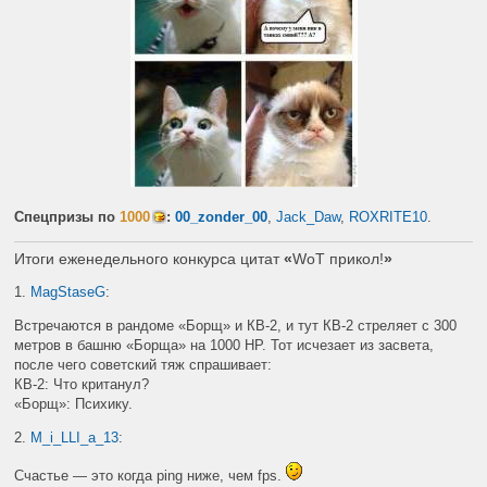
Спецпризы по
1000
:
00_zonder_00
,
Jack_Daw
,
ROXRITE10
.
Итоги еженедельного конкурса цитат
«
WoT прикол!
»
1.
MagStaseG
:
Встречаются в рандоме «Борщ» и КВ-2, и тут КВ-2 стреляет с 300
метров в башню «Борща» на 1000
HP.
Тот исчезает из засвета,
после чего советский тяж спрашивает:
КВ-2: Что кританул?
«Борщ»: Психику.
2.
M_i_LLI_a_13
:
Счастье — это когда
ping
ниже, чем
fps
.