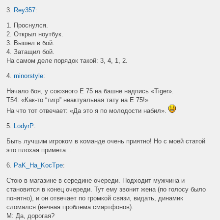
3.
Rey357
:
1. Проснулся.
2. Открыл ноутбук.
3. Вышел в бой.
4. Затащил бой.
На самом деле порядок такой: 3, 4, 1, 2.
4.
minorstyle
:
Начало боя, у союзного E 75 на башне надпись «Tiger».
T54: «Как-то “тигр” неактуальная тату на Е 75!»
На что тот отвечает: «Да это я по молодости набил».
5.
LodyrP
:
Быть лучшим игроком в команде очень приятно! Но с моей статой
это плохая примета...
6.
PaK_Ha_KocTpe
:
Стою в магазине в середине очереди. Подходит мужчина и
становится в конец очереди. Тут ему звонит жена (по голосу было
понятно), и он отвечает по громкой связи, видать, динамик
сломался (вечная проблема смартфонов).
М: Да, дорогая?