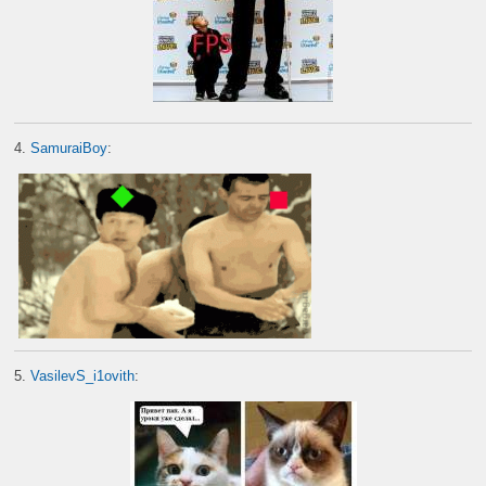
4.
SamuraiBoy
:
5.
VasilevS_i1ovith
: