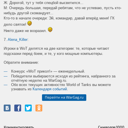
Ж: Дорогой, тут у тебя спецбой высветился...
М: Очередь большая, передай ребятам, что не успеваю, пусть кто-
нибудь другой скомандует...
Кто-то в начале очереди: Эй, командир, давай вперёд меня! ГК
дело святое!
Никто даже не возразил.
7.
Alena_Killer
:
Игроки в WoT делятся на две категории: те, которые читают
подсказки перед боем, и те, у кого мощные компьютеры.
Обратите внимание:
Конкурс «WoT прикол!» — еженедельный.
Победители выбираются исходя из рейтинга, набранного за
отчётную неделю на
WarGag
.
ru
.
Обо всех текущих активностях World of Tanks вы можете
узнавать из
Календаря событий
.
Перейти на WarGag.ru
Комментировать
Символов:
1000