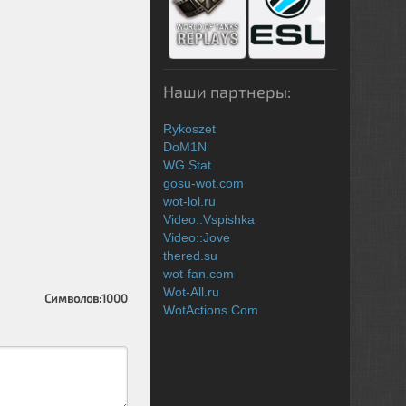
Наши партнеры:
Rykoszet
DoM1N
WG Stat
gosu-wot.com
wot-lol.ru
Video::Vspishka
Video::Jove
thered.su
wot-fan.com
Wot-All.ru
Символов:
1000
WotActions.Com