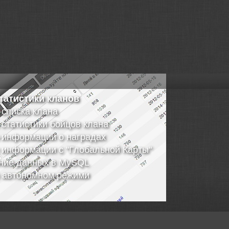
татистики кланов
а списка клана
а статистики бойцов клана
а информации о наградах
и информации с "Глобальной Карты"
ение данных в MySQL
в автономном режими