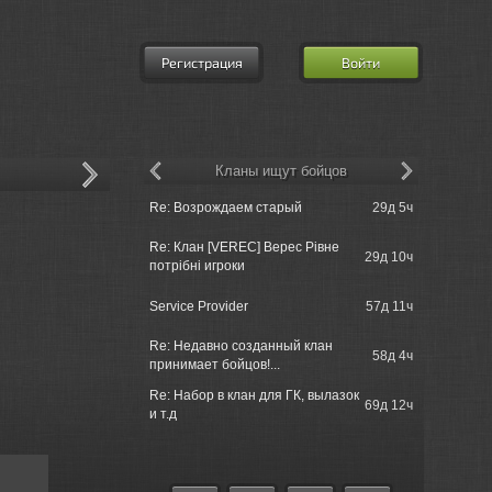
Регистрация
Войти
Кланы ищут бойцов
churchill50
Re: Возрождаем старый
29д 5ч
tank just s..
Re: Клан [VEREC] Верес Рівне
churchill5
29д 10ч
потрібні игроки
when ?
churchill50
Service Provider
57д 11ч
tank just s..
Re: Недавно созданный клан
churchill5
58д 4ч
принимает бойцов!...
unnormally 
Re: Набор в клан для ГК, вылазок
69д 12ч
Einzelgan
и т.д