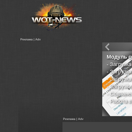
Реклама | Adv
Модуль с
- Загрузк
- Загрузк
- Загрузк
- Загрузк
- Сохран
- Работа 
Реклама | Adv