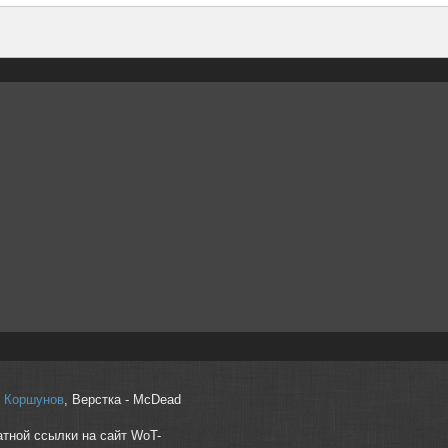
r" Коршунов
, Верстка - McDead
атной ссылки на сайт WoT-