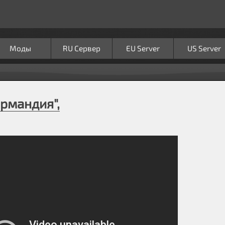
Моды
RU Сервер
EU Server
US Server
ормандия",