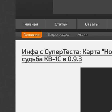
Главная
Статьи
Ответы
Видео раздел
Акции
Основная
Инфа с СуперТеста: Карта "Н
судьба КВ-1С в 0.9.3