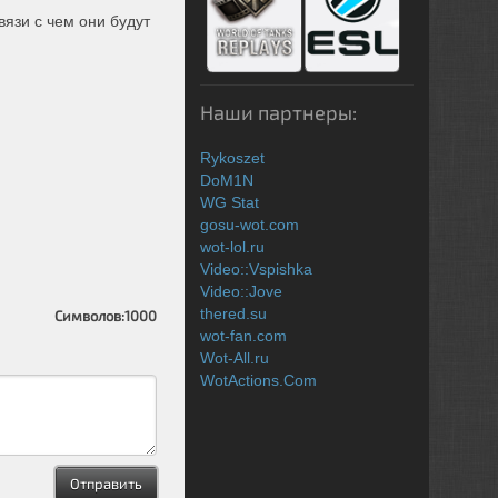
вязи с чем они будут
Наши партнеры:
Rykoszet
DoM1N
WG Stat
gosu-wot.com
wot-lol.ru
Video::Vspishka
Video::Jove
thered.su
Символов:
1000
wot-fan.com
Wot-All.ru
WotActions.Com