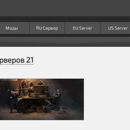
Моды
RU Сервер
EU Server
US Server
рверов 21