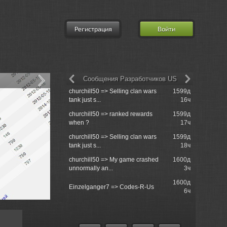
Регистрация
Войти
Сообщения Разработчиков US
churchill50 => Selling clan wars
1599д
Re: Возро
tank just s...
16ч
churchill50 => ranked rewards
1599д
Re: Клан [
when ?
17ч
потрібні и
churchill50 => Selling clan wars
1599д
Service Pro
tank just s...
18ч
churchill50 => My game crashed
1600д
Re: Недав
unnormally an...
3ч
принимает 
1600д
Re: Набор 
Einzelganger7 => Codes-R-Us
6ч
и т.д