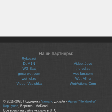
Наши партнеры:
Rykoszet
DoM1N
Video::Jove
WG Stat
thered.su
gosu-wot.com
wot-fan.com
wot-lol.ru
Wot-All.ru
Video::Vspishka
WotActions.Com
© 2011–2026 Поддержка
Vamark
, Дизайн -
Артем "Helldweller"
Коршунов
, Верстка - McDead
Все время на сайте указано в UTC