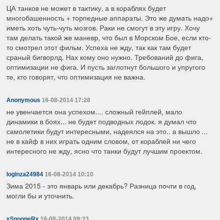
ЦА танков не может в тактику, а в кораблях будет
многобашенность + торпедные аппараты. Это же думать надо+
иметь хоть чуть-чуть мозгов. Раки не смогут в эту игру. Хочу
там делать такой же маневр, что был в Морском Бое, если кто-
то смотрел этот фильм. Успеха не жду, так как там будет
сраный бигворлд. Нах кому оно нужно. Требований до фига,
оптимизации не фига. И пусть заглотнут большого и упругого
те, кто говорят, что оптимизация не важна.
Anonymous
16-08-2014 17:28
не увенчается она успехом.... сложный гейплей, мало
динамики в боях... не будет подводных лодок. я думал что
самолетики будут интересными, надеялся на это.. а вышло ...
не в кайф в них играть одним словом, от кораблей ни чего
интересного не жду, ясно что танки будут лучшим проектом.
loginza24984
16-08-2014 10:10
Зима 2015 - это январь или декабрь? Разница почти в год,
могли бы и уточнить.
xSnoopeRx
16-08-2014 09:23