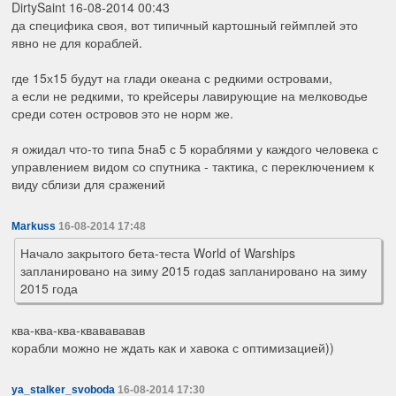
DirtySaint 16-08-2014 00:43
да специфика своя, вот типичный картошный геймплей это
явно не для кораблей.
где 15х15 будут на глади океана с редкими островами,
а если не редкими, то крейсеры лавирующие на мелководье
среди сотен островов это не норм же.
я ожидал что-то типа 5на5 с 5 кораблями у каждого человека с
управлением видом со спутника - тактика, с переключением к
виду сблизи для сражений
Markuss
16-08-2014 17:48
Начало закрытого бета-теста World of Warships
запланировано на зиму 2015 годаs запланировано на зиму
2015 года
ква-ква-ква-квавававав
корабли можно не ждать как и хавока с оптимизацией))
ya_stalker_svoboda
16-08-2014 17:30