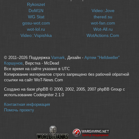
Rykoszet
DoM1N
Video::Jove
WG Stat
thered.su
gosu-wot.com
wot-fan.com
wot-lol.ru
Wot-All.ru
Video::Vspishka
WotActions.Com
© 2011–2026 Поддержка
Vamark
, Дизайн -
Артем "Helldweller"
Коршунов
, Верстка - McDead
Все время на сайте указано в UTC
Копирование материалов строго запрещено без рабочей обратной
ссылки на сайт WoT-News.Com
Создано на базе phpBB © 2000, 2002, 2005, 2007 phpBB Group с
использование Codeigniter 2.1.0
Контактная информация
Помочь проекту