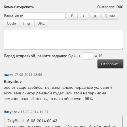
Комментировать
Символов:
1000
Ваше имя:
Перед отправкой, решите задачку:
Один +
= 16
галич
17-08-2014 12:59
Baryshev
ооо эт ваще заебись, т.е. изначально неравные условия ?
если ваш линкор рачиной будет, или твой напарник на
эсминце водный олень, то слив обеспечен 99%
Baryshev
17-08-2014 10:37
DirtySaint 16-08-2014 00:43
да специфика своя, вот типичный картошный геймплей это