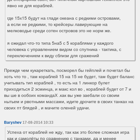
явно не для кораблей.
где 15х15 будут на глади океана с редкими островами,
а если не редкими, то крейсеры лавирующие на
мелководье среди сотен островов это не норм же.
я ожидал что-то типа 5на5 с 5 кораблями у каждого
человека с управлением видом со спутника - тактика, с
переключением к виду сблизи для сражений
Прежде чем кукареткать, посморел бы гейплей и почетал бы
хоть что то , там кораблей 15 на 15 не будет, там будет баланс
учитывать тип кораблей , то есть на 1 линкор булет
приходиться 2 эсминца, и макс кол во , кораблей будет от 7 и
вы ше в ообоих командаХ .как вы уже заебали со своим
нытьем и рвотными массами, идите дрочите в своих танках на
своих пт блядей , и мачите оленей удачи.
Baryshev
17-08-2014 10:33
Успеха от кораблей не жду, так как это более сложная игра
как и самолёты по сравнению с танками, да и менее