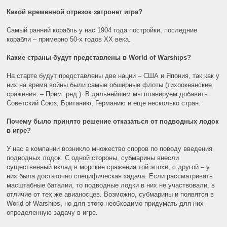
Какой временной отрезок затронет игра?
Самый ранний корабль у нас 1904 года постройки, последние
корабли – примерно 50-х годов ХХ века.
Какие страны будут представлены в World of Warships?
На старте будут представлены две нации – США и Япония, так как у
них на время войны были самые обширные флоты (тихоокеанские
сражения. – Прим. ред.). В дальнейшем мы планируем добавить
Советский Союз, Британию, Германию и еще несколько стран.
Почему было принято решение отказаться от подводных лодок
в игре?
У нас в компании возникло множество споров по поводу введения
подводных лодок. С одной стороны, субмарины внесли
существенный вклад в морские сражения той эпохи, с другой – у
них была достаточно специфическая задача. Если рассматривать
масштабные баталии, то подводные лодки в них не участвовали, в
отличие от тех же авианосцев. Возможно, субмарины и появятся в
World of Warships, но для этого необходимо придумать для них
определенную задачу в игре.