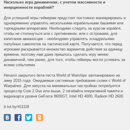
Насколько игра динамичная, с учетом массивности и
инерционности кораблей?
Для успешной игры геймерам предстоит постоянно маневрировать и
одновременно управлять несколькими корабельными башнями или
торпедными аппаратами. Необходимо следить за курсом корабля,
чтобы не столкнуться или с противником, или с островами, для
капитанов авианосцев – необходимо управлять эскадрильями
палубных самолетов на тактической карте. Получается, что перед
игроками раскрывается множество вариантов действия за единицу
времени, поэтому нам даже пришлось сделать игру менее
динамичной, чем ранее, для того, чтобы геймеры могли успевать за
всеми событиями.
Начало закрытого бета-теста World of Warships запланировано на
зиму 2015 года. Ожидаемые системные требования схожи с World of
Warpalnes. Для запуска на минимальных настройках потребуется
процессор Core 2 Duo или выше, 2 гигабайта оперативной памяти и
видеокарта уровня GeForce 8600GT, Intel HD 4000, Radeon HD 2600.
it.tut.by/411118