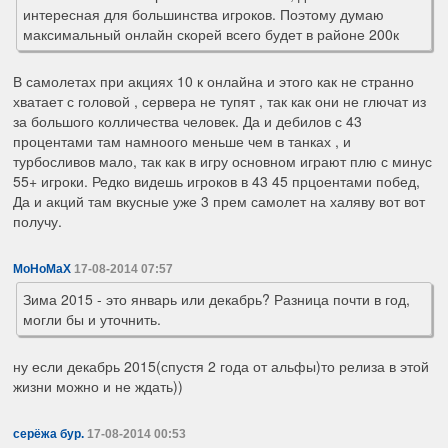
интересная для большинства игроков. Поэтому думаю
максимальный онлайн скорей всего будет в районе 200к
В самолетах при акциях 10 к онлайна и этого как не странно
хватает с головой , сервера не тупят , так как они не глючат из
за большого колличества человек. Да и дебилов с 43
процентами там намноого меньше чем в танках , и
турбосливов мало, так как в игру основном играют плю с минус
55+ игроки. Редко видешь игроков в 43 45 прцоентами побед,
Да и акций там вкусные уже 3 прем самолет на халяву вот вот
получу.
MoHoMaX
17-08-2014 07:57
Зима 2015 - это январь или декабрь? Разница почти в год,
могли бы и уточнить.
ну если декабрь 2015(спустя 2 года от альфы)то релиза в этой
жизни можно и не ждать))
серёжа бур.
17-08-2014 00:53