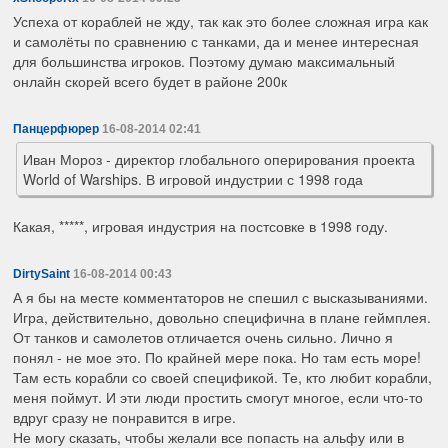
Успеха от кораблей не жду, так как это более сложная игра как
и самолёты по сравнению с танками, да и менее интересная
для большинства игроков. Поэтому думаю максимальный
онлайн скорей всего будет в районе 200к
Панцерфюрер
16-08-2014 02:41
Иван Мороз - директор глобального оперирования проекта
World of Warships. В игровой индустрии с 1998 года
Какая, *****, игровая индустрия на постсовке в 1998 году.
DirtySaint
16-08-2014 00:43
А я бы на месте комментаторов не спешил с высказываниями.
Игра, действительно, довольно специфична в плане геймплея.
От танков и самолетов отличается очень сильно. Лично я
понял - не мое это. По крайней мере пока. Но там есть море!
Там есть корабли со своей спецификой. Те, кто любит корабли,
меня поймут. И эти люди простить смогут многое, если что-то
вдруг сразу не понравится в игре.
Не могу сказать, чтобы желали все попасть на альфу или в