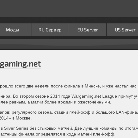
Моды
RU Сервер
EU Server
US Server
rgaming.net
рошло всего две недели после финала в Минске, и уже настал час
рнира. Во втором сезоне 2014 года
Wargaming
.
net
League
примут у
олее равным, а матчи более яркими и ожесточёнными.
этапов: регулярного сезона, стадии плей-офф и большого LAN-фин
014» в Москве.
 в Silver Series без стыковых матчей. Две лучшие команды по итога
частницы финала определятся в ходе матчей плей-офф.