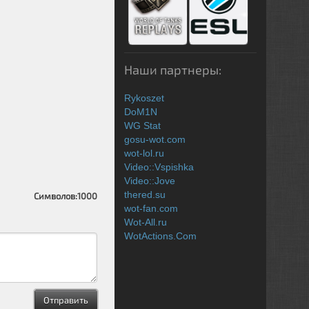
Наши партнеры:
Rykoszet
DoM1N
WG Stat
gosu-wot.com
wot-lol.ru
Video::Vspishka
Video::Jove
thered.su
Символов:
1000
wot-fan.com
Wot-All.ru
WotActions.Com