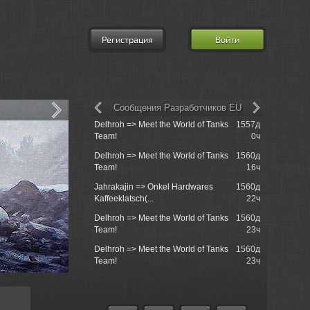
Регистрация
Войти
Сообщения Разработчиков EU
Delhroh => Meet the World of Tanks
1557д
Re: XVM: e
Team!
0ч
Mod
Delhroh => Meet the World of Tanks
1560д
Lemon Tree
Team!
16ч
Jahrakajin => Onkel Hardwares
1560д
Service
Kaffeeklatsch(...
22ч
Delhroh => Meet the World of Tanks
1560д
Re: Маскир
Team!
23ч
практическ
Delhroh => Meet the World of Tanks
1560д
Re: игра в 
Team!
23ч
9130122