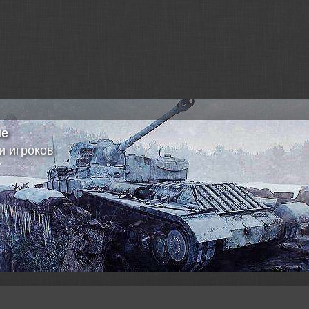
ие
и игроков