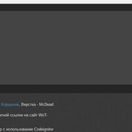
r" Коршунов
, Верстка - McDead
атной ссылки на сайт WoT-
p с использование Codeigniter