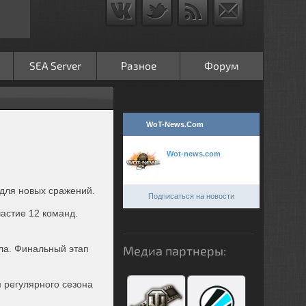
SEA Server
Разное
Форум
WoT-News.Com
Wot-news.com
 для новых сражений.
Подписаться на новости
частие 12 команд.
Медиа партнеры:
ала. Финальный этап
м регулярного сезона