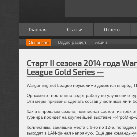
Главная
Статьи
Ответы
Видео раздел
Акции
Основная
Старт II сезона 2014 года Wa
League Gold Series —
Wargaming.net League неумолимо движется вперёд. П
Оргкомитет постоянно ведёт работу по улучшению ту
Эти меры призваны сделать состав участников лиги б
Как и в прошлом сезоне, чемпионат состоит из трёх 
турнира пройдёт на крупнейшей выставке «ИгроМир–2
Коллективы, занявшие места с 9-го по 12-е, попадают
выходят в LAN-финал напрямую. Ещё две команды-у