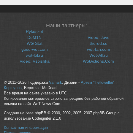
Наши партнеры:
Rykoszet
DoM1N
Video::Jove
WG Stat
thered.su
gosu-wot.com
wot-fan.com
wot-lol.ru
Wot-All.ru
Video::Vspishka
WotActions.Com
© 2011–2026 Поддержка
Vamark
, Дизайн -
Артем "Helldweller"
Коршунов
, Верстка - McDead
Все время на сайте указано в UTC
Копирование материалов строго запрещено без рабочей обратной
ссылки на сайт WoT-News.Com
Создано на базе phpBB © 2000, 2002, 2005, 2007 phpBB Group с
использование Codeigniter 2.1.0
Контактная информация
Помочь проекту