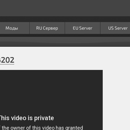
Моды
RU Сервер
EU Server
US Server
4202