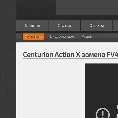
Главная
Статьи
Ответы
Видео раздел
Акции
Основная
Centurion Action X замена FV