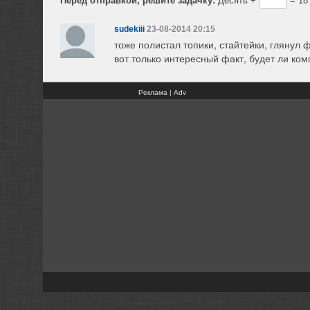
sudekiii
23-08-2014 20:15
тоже полистал топики, стайтейки, глянул ф
вот только интересный факт, будет ли ко
Реклама | Adv