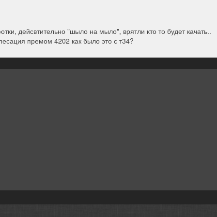
отки, дейсвтительно "шыло на мыло", врятли кто то будет качать..
мпесация премом 4202 как было это с т34?