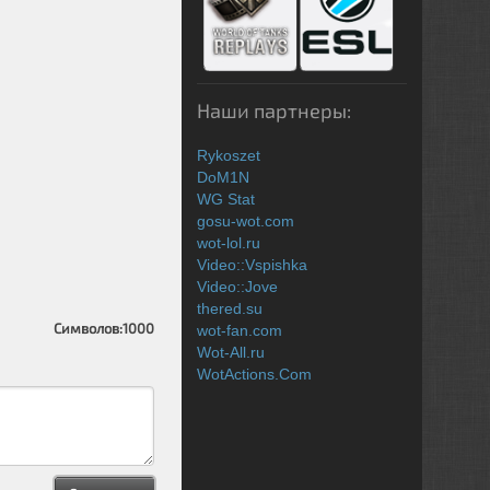
Наши партнеры:
Rykoszet
DoM1N
WG Stat
gosu-wot.com
wot-lol.ru
Video::Vspishka
Video::Jove
thered.su
Символов:
1000
wot-fan.com
Wot-All.ru
WotActions.Com