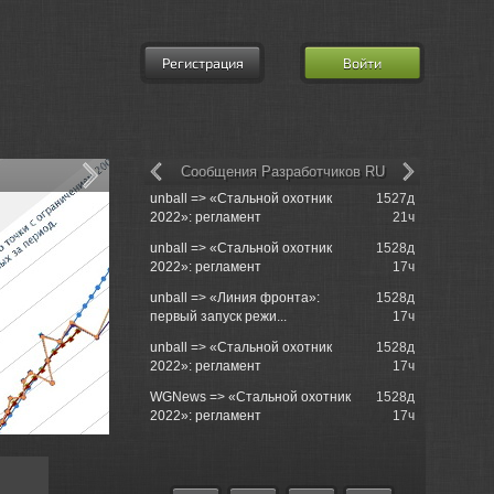
Регистрация
Войти
Сообщения Разработчиков RU
unball => «Стальной охотник
1527д
Re: Возро
2022»: регламент
21ч
unball => «Стальной охотник
1528д
Re: Клан [
2022»: регламент
17ч
потрібні и
unball => «Линия фронта»:
1528д
Service Pro
первый запуск режи...
17ч
unball => «Стальной охотник
1528д
Re: Недав
2022»: регламент
17ч
принимает 
WGNews => «Стальной охотник
1528д
Re: Набор 
2022»: регламент
17ч
и т.д