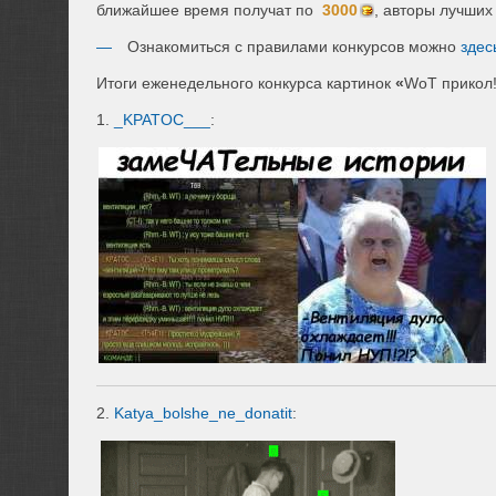
ближайшее время получат по
3000
, авторы лучших
Ознакомиться с правилами конкурсов можно
здес
Итоги еженедельного конкурса картинок
«
WoT прикол
1.
_KPATOC___
:
2.
Katya_bolshe_ne_donatit
: