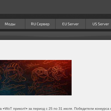
Моды
RU Сервер
EU Server
US Server
са
«
WoT прикол!
»
за период с 25 по 31 июля. Победители конкурса 