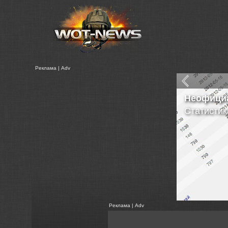
Реклама | Adv
Неофици
Статистик
Реклама | Adv