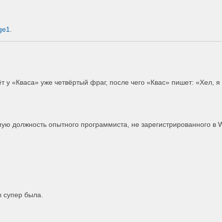
ge1
.
 у «Кваса» уже четвёртый фраг, после чего «Квас» пишет: «Хел, я 
ю должность опытного программиста, не зарегистрированного в Wo
ы супер была.