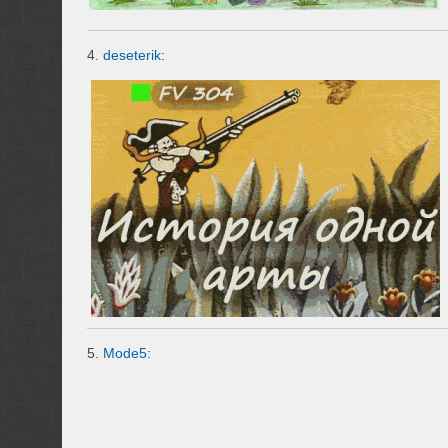
4.
deseterik
:
5.
Mode5
: