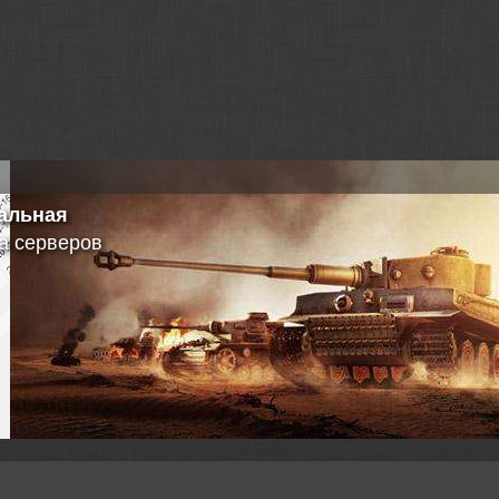
альная
а серверов