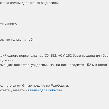
тя на самом деле это та ещё свинья!
еливания».
я, что только на тебя.
рий одного персонажа про СУ-152: «СУ-152 была создана для борь
ходности!»
немецких танкистов, увидевших, как на них наводится 152-мм ствол. 
ранного за отчётную неделю на
WarGag
.
ru
.
можете узнавать из
Календаря событий
.