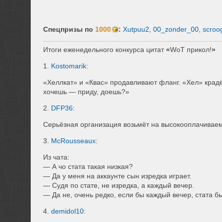
Спецпризы по
1000
:
Xutpuu2
,
00_zonder_00
,
scroo
Итоги еженедельного конкурса цитат
«
WoT прикол!
»
1.
Kostomarik
:
«Хеллкат» и «Квас» продавливают фланг. «Хел» крадёт
хочешь — приду, доешь?»
2.
DFP36
:
Серьёзная организация возьмёт на высокооплачиваему
3.
McRousseaux
:
Из чата:
— А чо стата такая низкая?
— Да у меня на аккаунте сын изредка играет.
— Судя по стате, не изредка, а каждый вечер.
— Да не, очень редко, если бы каждый вечер, стата б
4.
demidol10
: