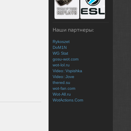
Наши партнеры:
Rykoszet
DoM1N
WG Stat
gosu-wot.com
wot-lol.ru
Video::Vspishka
Video::Jove
thered.su
wot-fan.com
Wot-All.ru
WotActions.Com