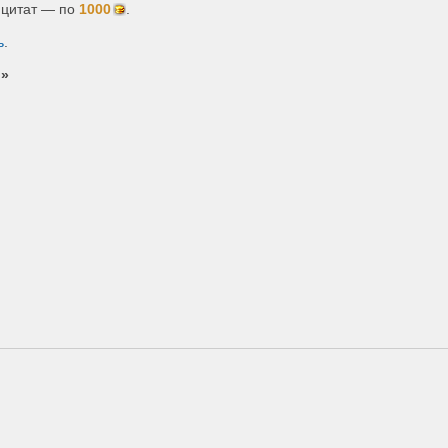
 цитат — по
1000
.
ь
.
!
»