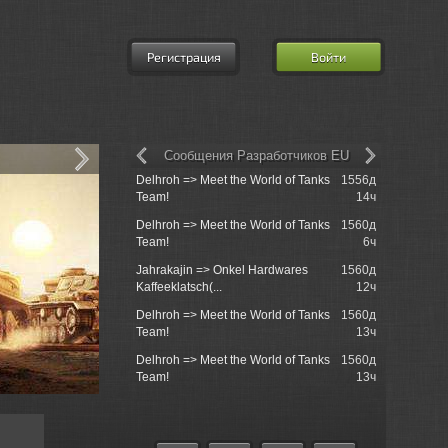
Регистрация
Войти
Сообщения Разработчиков EU
Delhroh => Meet the World of Tanks
1556д
Re: XVM: e
Team!
14ч
Mod
Delhroh => Meet the World of Tanks
1560д
Lemon Tree
Team!
6ч
Jahrakajin => Onkel Hardwares
1560д
Service
Kaffeeklatsch(...
12ч
Delhroh => Meet the World of Tanks
1560д
Re: Маскир
Team!
13ч
практическ
Delhroh => Meet the World of Tanks
1560д
Re: игра в 
Team!
13ч
9130122